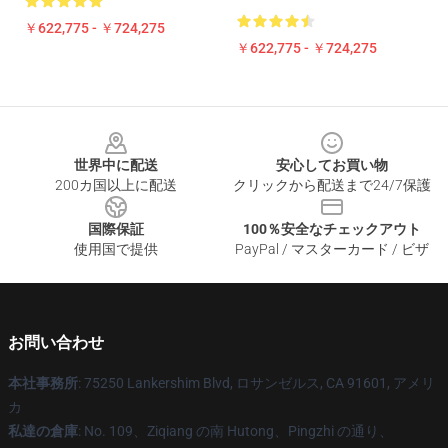
￥622,775 - ￥724,275
￥622,775 - ￥724,275
Footer
世界中に配送
安心してお買い物
200カ国以上に配送
クリックから配送まで24/7保護
国際保証
100％安全なチェックアウト
使用国で提供
PayPal / マスターカード / ビザ
お問い合わせ
本社事務所
: 75250 Lankershim Blvd, ロサンゼルス, CA 91601, アメリ
カ
私達の倉庫
: No. 109、Ziqiang の南 Hutong、Pingzhi の通り、