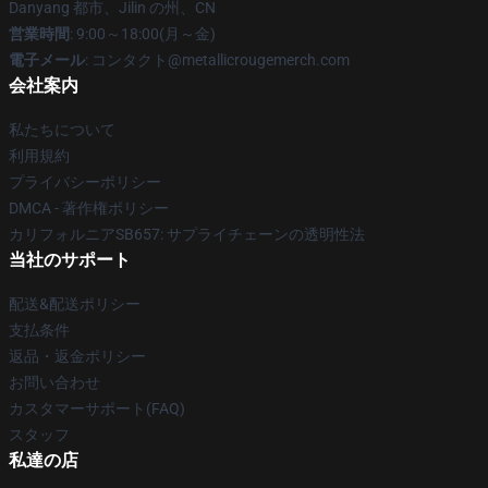
Danyang 都市、Jilin の州、CN
営業時間
: 9:00～18:00(月～金)
電子メール
: コンタクト@metallicrougemerch.com
会社案内
私たちについて
利用規約
プライバシーポリシー
DMCA - 著作権ポリシー
カリフォルニアSB657: サプライチェーンの透明性法
当社のサポート
配送&配送ポリシー
支払条件
返品・返金ポリシー
お問い合わせ
カスタマーサポート(FAQ)
スタッフ
私達の店