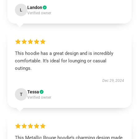
Landon
L
Verified owner
This hoodie has a great design and is incredibly
comfortable. It’s ideal for lounging or casual
outings.
Dec 29, 2024
Tessa
T
Verified owner
This Metallic Rouge hoodie’s charming design made