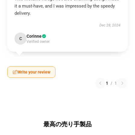
it a must-have, and I was impressed by the speedy
delivery.
Dec 28, 2024
Corinne
C
Verified owner
Write your review
1
/
1
最高の売り手製品