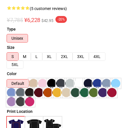
(5 customer reviews)
¥7,785
¥6,228
-20%
$42.95
Type
Unisex
Size
S
M
L
XL
2XL
3XL
4XL
5XL
Color
Default
Print Location