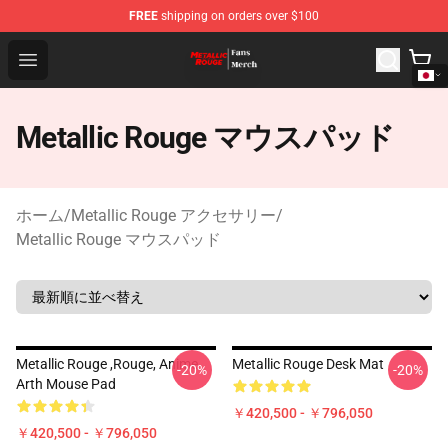
FREE
shipping on orders over $100
Metallic Rouge Store - Official Metallic Rouge Merchand
Open menu
Metallic Rouge マウスパッド
ホーム
/
Metallic Rouge アクセサリー
/
Metallic Rouge マウスパッド
Metallic Rouge ,rouge, Anime
Metallic Rouge Desk Mat
-20%
-20%
Arth Mouse Pad
￥420,500 - ￥796,050
￥420,500 - ￥796,050