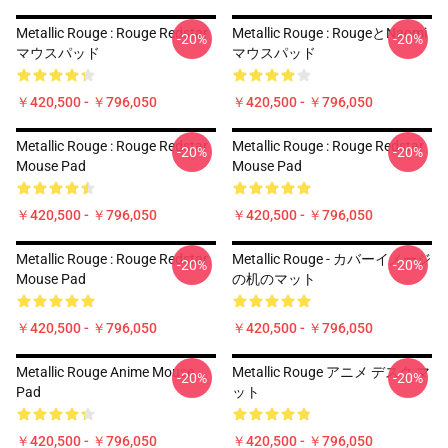
Metallic Rouge : Rouge Redstar
Metallic Rouge : RougeとNaomi
-20%
-20%
マウスパッド
マウスパッド
￥420,500 - ￥796,050
￥420,500 - ￥796,050
Metallic Rouge : Rouge Redstar
Metallic Rouge : Rouge Redstar
-20%
-20%
Mouse Pad
Mouse Pad
￥420,500 - ￥796,050
￥420,500 - ￥796,050
Metallic Rouge : Rouge Redstar
Metallic Rouge - カバーイメージ
-20%
-20%
Mouse Pad
の机のマット
￥420,500 - ￥796,050
￥420,500 - ￥796,050
Metallic Rouge Anime Mouse
Metallic Rouge アニメ デスク マ
-20%
-20%
Pad
ット
￥420,500 - ￥796,050
￥420,500 - ￥796,050