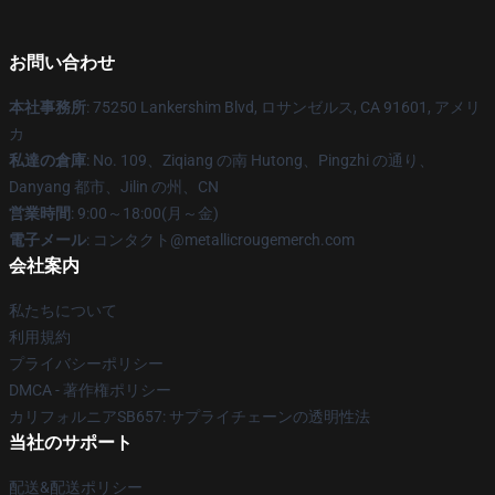
お問い合わせ
本社事務所
: 75250 Lankershim Blvd, ロサンゼルス, CA 91601, アメリ
カ
私達の倉庫
: No. 109、Ziqiang の南 Hutong、Pingzhi の通り、
Danyang 都市、Jilin の州、CN
営業時間
: 9:00～18:00(月～金)
電子メール
: コンタクト@metallicrougemerch.com
会社案内
私たちについて
利用規約
プライバシーポリシー
DMCA - 著作権ポリシー
カリフォルニアSB657: サプライチェーンの透明性法
当社のサポート
配送&配送ポリシー