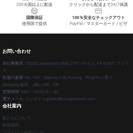
200カ国以上に配送
クリックから配送まで24/7保護
国際保証
100％安全なチェックアウト
使用国で提供
PayPal / マスターカード / ビザ
お問い合わせ
本社事務所
: 75250 Lankershim Blvd, ロサンゼルス, CA 91601, アメリ
カ
私達の倉庫
: No. 109、Ziqiang の南 Hutong、Pingzhi の通り、
Danyang 都市、Jilin の州、CN
営業時間
: 9:00～18:00(月～金)
電子メール
: コンタクト@metallicrougemerch.com
会社案内
私たちについて
利用規約
プライバシーポリシー