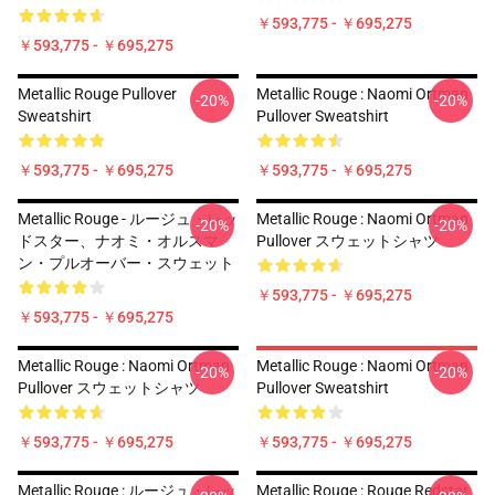
￥593,775 - ￥695,275
￥593,775 - ￥695,275
Metallic Rouge Pullover
Metallic Rouge : Naomi Ortman
-20%
-20%
Sweatshirt
Pullover Sweatshirt
￥593,775 - ￥695,275
￥593,775 - ￥695,275
Metallic Rouge - ルージュ・レッ
Metallic Rouge : Naomi Ortman
-20%
-20%
ドスター、ナオミ・オルスマ
Pullover スウェットシャツ
ン・プルオーバー・スウェット
￥593,775 - ￥695,275
￥593,775 - ￥695,275
Metallic Rouge : Naomi Ortman
Metallic Rouge : Naomi Ortman
-20%
-20%
Pullover スウェットシャツ
Pullover Sweatshirt
￥593,775 - ￥695,275
￥593,775 - ￥695,275
Metallic Rouge : ルージュ・レッ
Metallic Rouge : Rouge Redstar