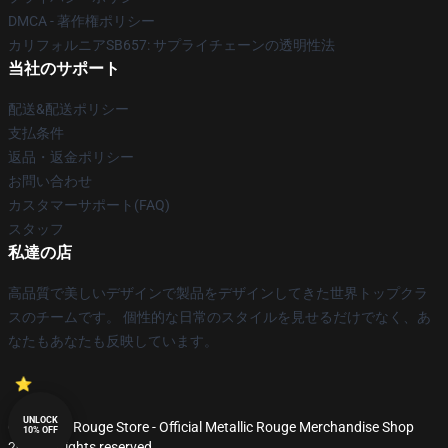
DMCA - 著作権ポリシー
カリフォルニアSB657: サプライチェーンの透明性法
当社のサポート
配送&配送ポリシー
支払条件
返品・返金ポリシー
お問い合わせ
カスタマーサポート(FAQ)
スタッフ
私達の店
高品質で美しいデザインで製品をデザインしてきた世界トップクラ
スのチームです。 個性的な日常のスタイルを見せるだけでなく、あ
なたもあなたも反映しています。
UNLOCK
© Metallic Rouge Store - Official Metallic Rouge Merchandise Shop
10% OFF
2026 all rights reserved