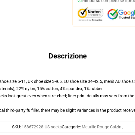
Rimborso completo se il pro
Descrizione
shoe size 5-11, UK shoe size 3-9.5, EU shoe size 34-42.5, men's AU shoe s
terials), 22% nylon, 15% cotton, 4% spandex, 1% rubber
socks look great even when stretched; finer print details may vary from th
al third-party fulfiller, there may be slight variances in the product receiv
SKU
:
158672928-US-socks
Categorie
:
Metallic Rouge Calzini
,