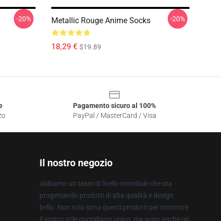
-20%
-20%
Metallic Rouge Anime Socks
18,29 €
$19.89
e
Pagamento sicuro al 100%
zo
PayPal / MasterCard / Visa
Il nostro negozio
Abbiamo un team di livello mondiale che sta
progettando prodotti di alta qualità e design
bello. Non solo sono questi prodotti per mostrare
il vostro stile quotidiano unico, ma sono anche un