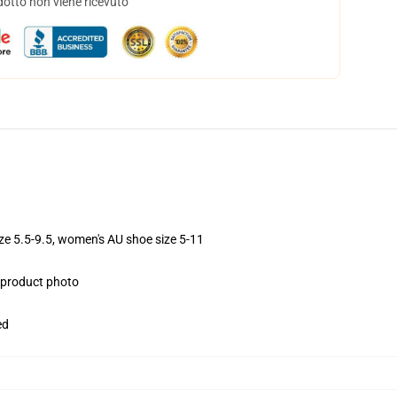
dotto non viene ricevuto
ize 5.5-9.5, women's AU shoe size 5-11
e product photo
ed