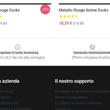
-20%
Rouge Socks
Metallic Rouge Anime Socks
18,29 €
9.89
$19.89
cquista in tutta sicurezza
Garanzia internazional
to 24/7 dai clic alla consegna
Offerto nel paese di utiliz
a azienda
Il nostro supporto
su di noi
Condizioni di spedizione e consegna
dizioni
Termini di pagamento
ulla privacy
Condizioni di ritorno e rimborso
mativa sul copyright
Contattaci