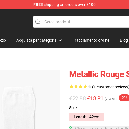
FREE
shipping on orders over $100
ndise Shop
zio
Acquista per categoria
Tracciamento ordine
Blog
Metallic Rouge 
(1 customer reviews
€22.88
€18.31
-20%
$19.90
Size
Length - 42cm
Visualizza guida alle tagli