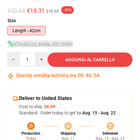
€22.88
€18.31
-20%
$19.90
Size
Length - 42cm
Visualizza guida alle taglie
Quantity
AGGIUNGI AL CARRELLO
Questa vendita termina tra
00
:
46
:
53
Deliver to United States
Cost to ship:
$6.99
Standard - Order today to get by
Aug. 15 - Aug. 22
Production
Shipping
Delivered
Today
Aug. 11
Aug. 15 - Aug. 22