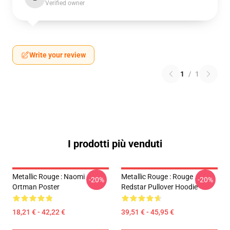
Verified owner
Write your review
1
/
1
I prodotti più venduti
Metallic Rouge : Naomi
Metallic Rouge : Rouge
-20%
-20%
Ortman Poster
Redstar Pullover Hoodie
18,21 € - 42,22 €
39,51 € - 45,95 €