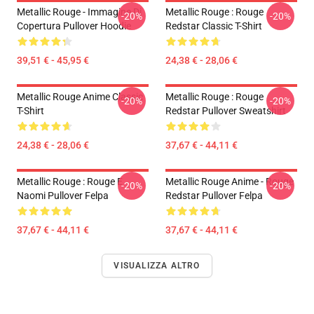
Metallic Rouge - Immagine Di
Metallic Rouge : Rouge
-20%
-20%
Copertura Pullover Hoodie
Redstar Classic T-Shirt
39,51 € - 45,95 €
24,38 € - 28,06 €
Metallic Rouge Anime Classic
Metallic Rouge : Rouge
-20%
-20%
T-Shirt
Redstar Pullover Sweatshirt
24,38 € - 28,06 €
37,67 € - 44,11 €
Metallic Rouge : Rouge E
Metallic Rouge Anime - Rouge
-20%
-20%
Naomi Pullover Felpa
Redstar Pullover Felpa
37,67 € - 44,11 €
37,67 € - 44,11 €
VISUALIZZA ALTRO