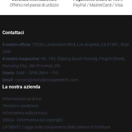
Offerto nel paese di utilizzo
PayPal / MasterCard / Visa
Contattaci
Il nostro ufficio
: 75250 Lankershim Blvd, Los Angeles, CA 91601, Stati
Uniti
Il nostro magazzino
: No. 109, Ziqiang South Hutong, Pingzhi Street,
Danyang City, Jilin Province, CN
Orario
: 9AM – 5PM (Mon – Fri)
Email
: contact@metallicrougemerch.com
La nostra azienda
Informazioni su di noi
Termini e condizioni
Informativa sulla privacy
DMCA - Informativa sul copyright
CA SB657: Legge sulla trasparenza della catena di fornitura