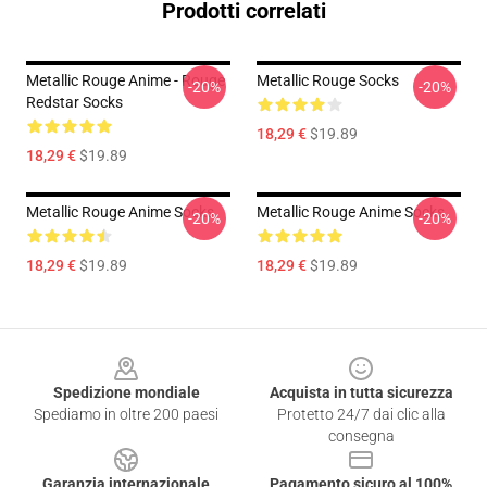
Prodotti correlati
Metallic Rouge Anime - Rouge
Metallic Rouge Socks
-20%
-20%
Redstar Socks
18,29 €
$19.89
18,29 €
$19.89
Metallic Rouge Anime Socks
Metallic Rouge Anime Socks
-20%
-20%
18,29 €
$19.89
18,29 €
$19.89
Footer
Spedizione mondiale
Acquista in tutta sicurezza
Spediamo in oltre 200 paesi
Protetto 24/7 dai clic alla
consegna
Garanzia internazionale
Pagamento sicuro al 100%