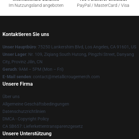
Im Nutzungsland angeboten
PayPal / MasterCard / Visa
Kontaktieren Sie uns
Unser Hauptbüro
: 75250 Lankershim Blvd, Los Angeles, CA 91601, US
Unser Lager
: Nr. 109, Ziqiang South Hutong, Pingzhi Street, Danyang
City, Provinz Jilin, CN
Geruch
: 9AM – 5PM (Mon – Fri)
E-Mail senden
: contact@metallicrougemerch.com
Unsere Firma
Über uns
Allgemeine Geschäftsbedingungen
Datenschutzrichtlinien
DMCA - Copyright Policy
CA SB657: Lieferkettentransparenzgesetz
Unsere Unterstützung