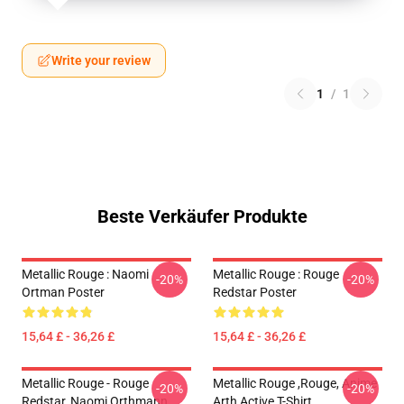
Write your review
1
/
1
Beste Verkäufer Produkte
Metallic Rouge : Naomi
Metallic Rouge : Rouge
-20%
-20%
Ortman Poster
Redstar Poster
15,64 £ - 36,26 £
15,64 £ - 36,26 £
Metallic Rouge - Rouge
Metallic Rouge ,rouge, Anime
-20%
-20%
Redstar, Naomi Orthmann
Arth Active T-Shirt