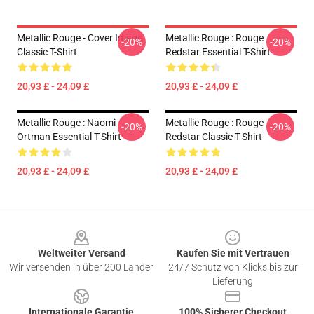
Metallic Rouge - Cover Image
Metallic Rouge : Rouge
-20%
-20%
Classic T-Shirt
Redstar Essential T-Shirt
20,93 £ - 24,09 £
20,93 £ - 24,09 £
Metallic Rouge : Naomi
Metallic Rouge : Rouge
-20%
-20%
Ortman Essential T-Shirt
Redstar Classic T-Shirt
20,93 £ - 24,09 £
20,93 £ - 24,09 £
Footer
Weltweiter Versand
Kaufen Sie mit Vertrauen
Wir versenden in über 200 Länder
24/7 Schutz von Klicks bis zur
Lieferung
Internationale Garantie
100% Sicherer Checkout