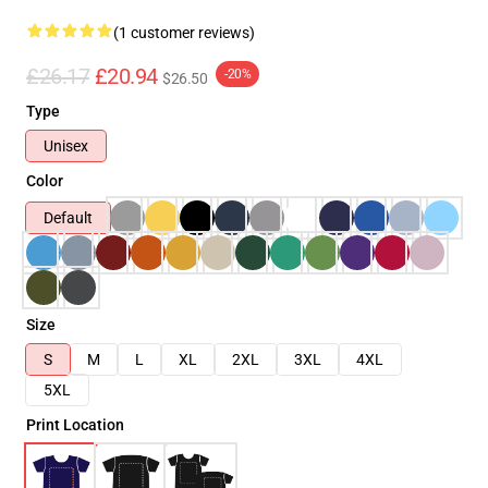
(1 customer reviews)
£26.17
£20.94
-20%
$26.50
Type
Unisex
Color
Default
Size
S
M
L
XL
2XL
3XL
4XL
5XL
Print Location