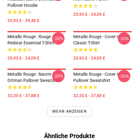
Pullover Hoodie
20,93 £ - 24,09 £
33,93 £ - 39,46 £
Metallic Rouge : Rouge
Metallic Rouge - Cover Image
-20%
-20%
Redstar Essential T-Shirt
Classic T-Shirt
20,93 £ - 24,09 £
20,93 £ - 24,09 £
Metallic Rouge : Naomi
Metallic Rouge - Cover Image
-20%
-20%
Ortman Pullover Sweatshirt
Pullover Sweatshirt
32,35 £ - 37,88 £
32,35 £ - 37,88 £
MEHR ANZEIGEN
Ähnliche Produkte