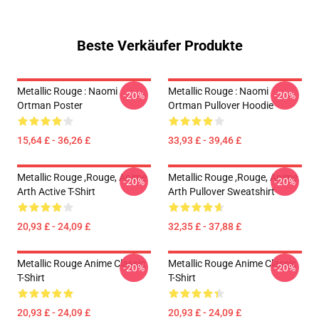
Beste Verkäufer Produkte
Metallic Rouge : Naomi
Metallic Rouge : Naomi
-20%
-20%
Ortman Poster
Ortman Pullover Hoodie
15,64 £ - 36,26 £
33,93 £ - 39,46 £
Metallic Rouge ,rouge, Anime
Metallic Rouge ,rouge, Anime
-20%
-20%
Arth Active T-Shirt
Arth Pullover Sweatshirt
20,93 £ - 24,09 £
32,35 £ - 37,88 £
Metallic Rouge Anime Classic
Metallic Rouge Anime Classic
-20%
-20%
T-Shirt
T-Shirt
20,93 £ - 24,09 £
20,93 £ - 24,09 £