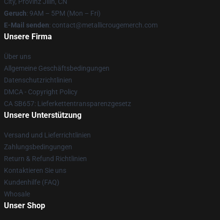
City, Provinz Jilin, CN
Geruch
: 9AM – 5PM (Mon – Fri)
E-Mail senden
: contact@metallicrougemerch.com
Unsere Firma
Über uns
Allgemeine Geschäftsbedingungen
Datenschutzrichtlinien
DMCA - Copyright Policy
CA SB657: Lieferkettentransparenzgesetz
Unsere Unterstützung
Versand und Lieferrichtlinien
Zahlungsbedingungen
Return & Refund Richtlinien
Kontaktieren Sie uns
Kundenhilfe (FAQ)
Whosale
Unser Shop