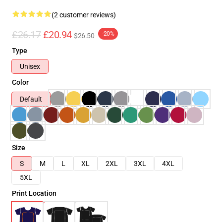
(2 customer reviews)
£26.17
£20.94
-20%
$26.50
Type
Unisex
Color
Default
Size
S
M
L
XL
2XL
3XL
4XL
5XL
Print Location