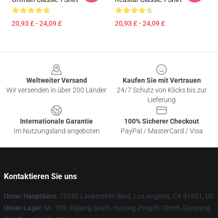
20,93 £ - 24,09 £
20,93 £ - 24,09 £
Footer
Weltweiter Versand
Kaufen Sie mit Vertrauen
Wir versenden in über 200 Länder
24/7 Schutz von Klicks bis zur
Lieferung
Internationale Garantie
100% Sicherer Checkout
Im Nutzungsland angeboten
PayPal / MasterCard / Visa
Kontaktieren Sie uns
Unser Hauptbüro
: 75250 Lankershim Blvd, Los Angeles, CA 91601, US
Unser Lager
: Nr. 109, Ziqiang South Hutong, Pingzhi Street, Danyang