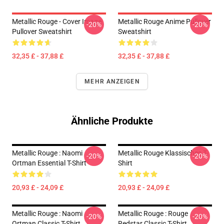
Metallic Rouge - Cover Image
Metallic Rouge Anime Pullover
-20%
-20%
Pullover Sweatshirt
Sweatshirt
32,35 £ - 37,88 £
32,35 £ - 37,88 £
MEHR ANZEIGEN
Ähnliche Produkte
Metallic Rouge : Naomi
Metallic Rouge Klassisches T-
-20%
-20%
Ortman Essential T-Shirt
Shirt
20,93 £ - 24,09 £
20,93 £ - 24,09 £
Metallic Rouge : Naomi
Metallic Rouge : Rouge
-20%
-20%
Ortman Classic T-Shirt
Redstar Classic T-Shirt