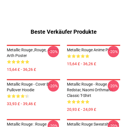
Beste Verkäufer Produkte
Metallic Rouge ,rouge, Anime
Metallic Rouge Anime Poster
-20%
-20%
Arth Poster
15,64 £ - 36,26 £
15,64 £ - 36,26 £
Metallic Rouge - Cover Bild
Metallic Rouge - Rouge
-20%
-20%
Pullover Hoodie
Redstar, Naomi Orthmann
Classic T-Shirt
33,93 £ - 39,46 £
20,93 £ - 24,09 £
Metallic Rouge : Rouge
Metallic Rouge Sweatshirt Mit
-20%
-20%