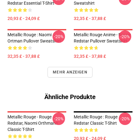
Redstar Essential T-Shirt
Sweatshirt
20,93 £ - 24,09 £
32,35 £ - 37,88 £
Metallic Rouge : Naomi
Metallic Rouge Anime - Rouge
-20%
-20%
Ortman Pullover Sweatshirt
Redstar Pullover Sweatshirt
32,35 £ - 37,88 £
32,35 £ - 37,88 £
MEHR ANZEIGEN
Ähnliche Produkte
Metallic Rouge - Rouge
Metallic Rouge : Rouge
-20%
-20%
Redstar, Naomi Orthmann
Redstar Classic T-Shirt
Classic T-Shirt
20,93 £ - 24,09 £