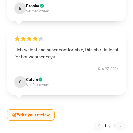
Brooke
B
Verified owner
Lightweight and super comfortable, this shirt is ideal
for hot weather days.
Dec 27, 2024
Calvin
C
Verified owner
Write your review
1
/
1