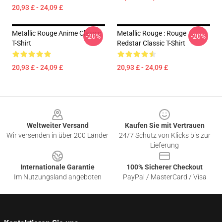
20,93 £ - 24,09 £
Metallic Rouge Anime Classic
Metallic Rouge : Rouge
-20%
-20%
T-Shirt
Redstar Classic T-Shirt
20,93 £ - 24,09 £
20,93 £ - 24,09 £
Footer
Weltweiter Versand
Kaufen Sie mit Vertrauen
Wir versenden in über 200 Länder
24/7 Schutz von Klicks bis zur
Lieferung
Internationale Garantie
100% Sicherer Checkout
Im Nutzungsland angeboten
PayPal / MasterCard / Visa