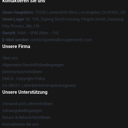
Kontaktieren Sie uns
Unser Hauptbüro
: 75250 Lankershim Blvd, Los Angeles, CA 91601, US
Unser Lager
: Nr. 109, Ziqiang South Hutong, Pingzhi Street, Danyang
City, Provinz Jilin, CN
Geruch
: 9AM – 5PM (Mon – Fri)
E-Mail senden
: contact@metallicrougemerch.com
Unsere Firma
Über uns
Allgemeine Geschäftsbedingungen
Datenschutzrichtlinien
DMCA - Copyright Policy
CA SB657: Lieferkettentransparenzgesetz
Unsere Unterstützung
Versand und Lieferrichtlinien
Zahlungsbedingungen
Return & Refund Richtlinien
Kontaktieren Sie uns