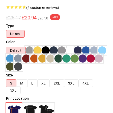
(4 customer reviews)
£26.17
£20.94
-20%
$26.50
Type
Unisex
Color
Default
Size
S
M
L
XL
2XL
3XL
4XL
5XL
Print Location