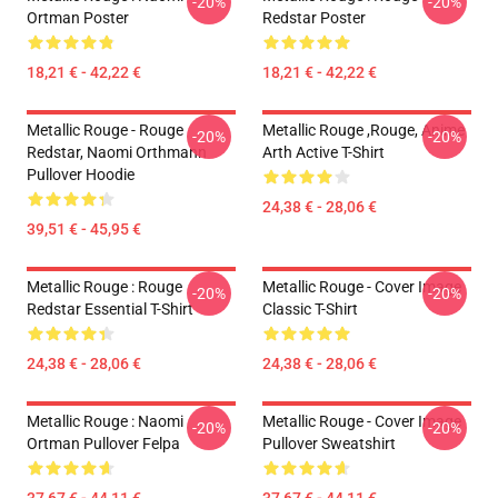
-20%
-20%
Ortman Poster
Redstar Poster
18,21 € - 42,22 €
18,21 € - 42,22 €
Metallic Rouge - Rouge
Metallic Rouge ,rouge, Anime
-20%
-20%
Redstar, Naomi Orthmann
Arth Active T-Shirt
Pullover Hoodie
24,38 € - 28,06 €
39,51 € - 45,95 €
Metallic Rouge : Rouge
Metallic Rouge - Cover Image
-20%
-20%
Redstar Essential T-Shirt
Classic T-Shirt
24,38 € - 28,06 €
24,38 € - 28,06 €
Metallic Rouge : Naomi
Metallic Rouge - Cover Image
-20%
-20%
Ortman Pullover Felpa
Pullover Sweatshirt