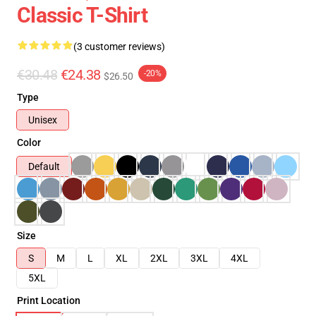
Classic T-Shirt
(3 customer reviews)
€30.48
€24.38
-20%
$26.50
Type
Unisex
Color
Default
Size
S
M
L
XL
2XL
3XL
4XL
5XL
Print Location