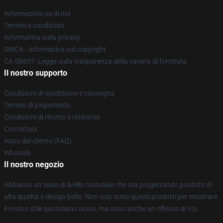
Informazioni su di noi
Termini e condizioni
Informativa sulla privacy
DMCA - Informativa sul copyright
CA SB657: Legge sulla trasparenza della catena di fornitura
Il nostro supporto
Condizioni di spedizione e consegna
Termini di pagamento
Condizioni di ritorno e rimborso
Contattaci
Aiuto del cliente (FAQ)
Whosale
Il nostro negozio
Abbiamo un team di livello mondiale che sta progettando prodotti di
alta qualità e design bello. Non solo sono questi prodotti per mostrare
il vostro stile quotidiano unico, ma sono anche un riflesso di voi.