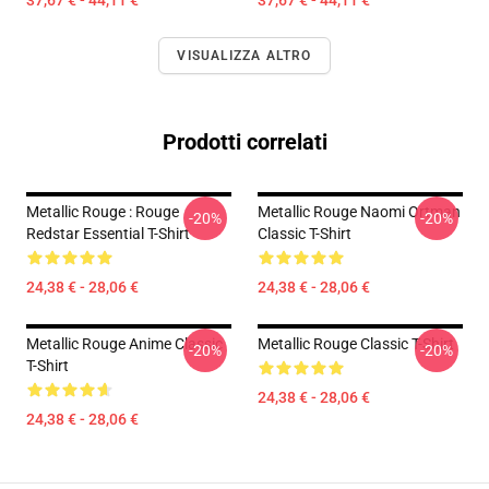
37,67 € - 44,11 €
37,67 € - 44,11 €
VISUALIZZA ALTRO
Prodotti correlati
Metallic Rouge : Rouge
Metallic Rouge Naomi Ortman
-20%
-20%
Redstar Essential T-Shirt
Classic T-Shirt
24,38 € - 28,06 €
24,38 € - 28,06 €
Metallic Rouge Anime Classic
Metallic Rouge Classic T-Shirt
-20%
-20%
T-Shirt
24,38 € - 28,06 €
24,38 € - 28,06 €