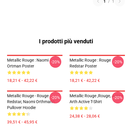
1
/
1
I prodotti più venduti
Metallic Rouge : Naomi
Metallic Rouge : Rouge
-20%
-20%
Ortman Poster
Redstar Poster
18,21 € - 42,22 €
18,21 € - 42,22 €
Metallic Rouge - Rouge
Metallic Rouge ,rouge, Anime
-20%
-20%
Redstar, Naomi Orthmann
Arth Active T-Shirt
Pullover Hoodie
24,38 € - 28,06 €
39,51 € - 45,95 €