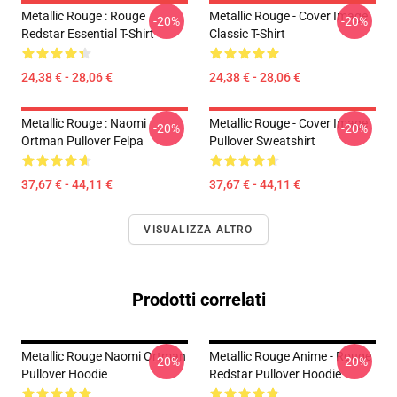
Metallic Rouge : Rouge
Metallic Rouge - Cover Image
-20%
-20%
Redstar Essential T-Shirt
Classic T-Shirt
24,38 € - 28,06 €
24,38 € - 28,06 €
Metallic Rouge : Naomi
Metallic Rouge - Cover Image
-20%
-20%
Ortman Pullover Felpa
Pullover Sweatshirt
37,67 € - 44,11 €
37,67 € - 44,11 €
VISUALIZZA ALTRO
Prodotti correlati
Metallic Rouge Naomi Ortman
Metallic Rouge Anime - Rouge
-20%
-20%
Pullover Hoodie
Redstar Pullover Hoodie