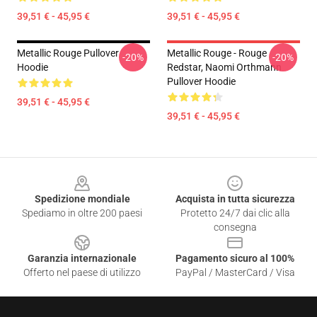
39,51 € - 45,95 €
39,51 € - 45,95 €
Metallic Rouge Pullover
Metallic Rouge - Rouge
-20%
-20%
Hoodie
Redstar, Naomi Orthmann
Pullover Hoodie
39,51 € - 45,95 €
39,51 € - 45,95 €
Footer
Spedizione mondiale
Acquista in tutta sicurezza
Spediamo in oltre 200 paesi
Protetto 24/7 dai clic alla
consegna
Garanzia internazionale
Pagamento sicuro al 100%
Offerto nel paese di utilizzo
PayPal / MasterCard / Visa