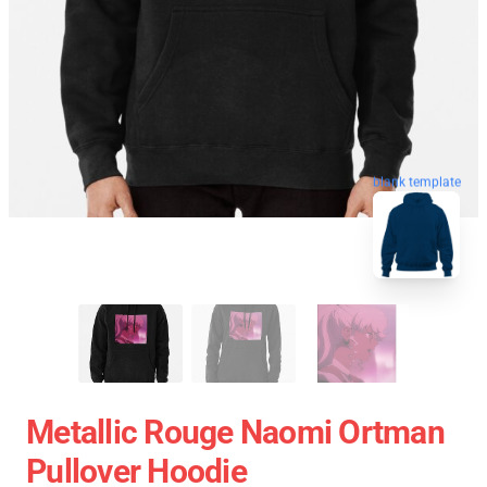
blank template
Metallic Rouge Naomi Ortman
Pullover Hoodie