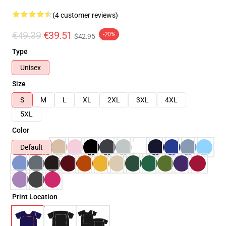
(4 customer reviews)
€49.39
€39.51
-20%
$42.95
Type
Unisex
Size
S
M
L
XL
2XL
3XL
4XL
5XL
Color
Default
Print Location