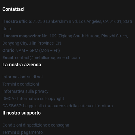
Contattaci
Il nostro ufficio
: 75250 Lankershim Blvd, Los Angeles, CA 91601, Stati
Uniti
Il nostro magazzino
: No. 109, Ziqiang South Hutong, Pingzhi Street,
Danyang City, Jilin Province, CN
Orario
: 9AM – 5PM (Mon – Fri)
Email
: contact@metallicrougemerch.com
La nostra azienda
Informazioni su di noi
Termini e condizioni
Informativa sulla privacy
DMCA - Informativa sul copyright
CA SB657: Legge sulla trasparenza della catena di fornitura
Il nostro supporto
Condizioni di spedizione e consegna
Termini di pagamento