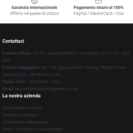
Garanzia internazionale
Pagamento sicuro al 100%
Offerto nel paese di utilizzo
PayPal / MasterCard / Visa
Contattaci
Il nostro ufficio
: 75250 Lankershim Blvd, Los Angeles, CA 91601, Stati
Uniti
Il nostro magazzino
: No. 109, Ziqiang South Hutong, Pingzhi Street,
Danyang City, Jilin Province, CN
Orario
: 9AM – 5PM (Mon – Fri)
Email
: contact@metallicrougemerch.com
La nostra azienda
Informazioni su di noi
Termini e condizioni
Informativa sulla privacy
DMCA - Informativa sul copyright