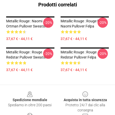
Prodotti correlati
Metallic Rouge : Naomi
Metallic Rouge : Rouge E
-20%
-20%
Ortman Pullover Sweatshirt
Naomi Pullover Felpa
37,67 € - 44,11 €
37,67 € - 44,11 €
Metallic Rouge : Rouge
Metallic Rouge : Rouge
-20%
-20%
Redstar Pullover Sweatshirt
Redstar Pullover Felpa
37,67 € - 44,11 €
37,67 € - 44,11 €
Footer
Spedizione mondiale
Acquista in tutta sicurezza
Spediamo in oltre 200 paesi
Protetto 24/7 dai clic alla
consegna