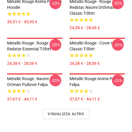
Metallic Rouge Anime Pullover
Metallic Rouge - Rouge
-20%
-20%
Hoodie
Redstar, Naomi Orthmann
Classic T-Shirt
39,51 € - 45,95 €
24,38 € - 28,06 €
Metallic Rouge : Rouge
Metallic Rouge - Cover Image
-20%
-20%
Redstar Essential T-Shirt
Classic T-Shirt
24,38 € - 28,06 €
24,38 € - 28,06 €
Metallic Rouge : Naomi
Metallic Rouge Anime Pullover
-20%
-20%
Ortman Pullover Felpa
Felpa
37,67 € - 44,11 €
37,67 € - 44,11 €
VISUALIZZA ALTRO