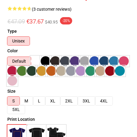
(3 customer reviews)
€47.09
€37.67
-20%
$40.95
Type
Unisex
Color
Default
Size
S
M
L
XL
2XL
3XL
4XL
5XL
Print Location