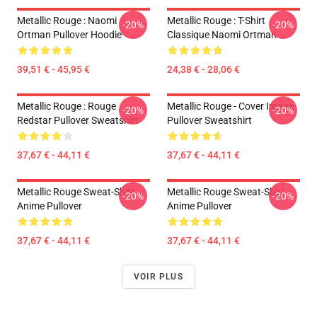
Metallic Rouge : Naomi
Metallic Rouge : T-Shirt
-20%
-20%
Ortman Pullover Hoodie
Classique Naomi Ortman
39,51 € - 45,95 €
24,38 € - 28,06 €
Metallic Rouge : Rouge
Metallic Rouge - Cover Image
-20%
-20%
Redstar Pullover Sweatshirt
Pullover Sweatshirt
37,67 € - 44,11 €
37,67 € - 44,11 €
Metallic Rouge Sweat-Shirt
Metallic Rouge Sweat-Shirt
-20%
-20%
Anime Pullover
Anime Pullover
37,67 € - 44,11 €
37,67 € - 44,11 €
VOIR PLUS