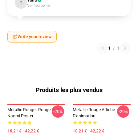
Talia
T
Verified owner
Write your review
1
/
1
Produits les plus vendus
Metallic Rouge : Rouge And
Metallic Rouge Affiche
-20%
-20%
Naomi Poster
D'animation
18,21 € - 42,22 €
18,21 € - 42,22 €