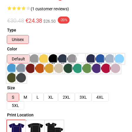
(1 customer reviews)
€30.48
€24.38
-20%
$26.50
Type
Unisex
Color
Default
Size
S
M
L
XL
2XL
3XL
4XL
5XL
Print Location