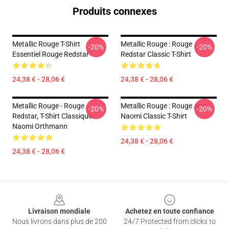
Produits connexes
Metallic Rouge T-Shirt
Metallic Rouge : Rouge
-20%
-20%
Essentiel Rouge Redstar
Redstar Classic T-Shirt
24,38 € - 28,06 €
24,38 € - 28,06 €
Metallic Rouge - Rouge
Metallic Rouge : Rouge And
-20%
-20%
Redstar, T-Shirt Classique
Naomi Classic T-Shirt
Naomi Orthmann
24,38 € - 28,06 €
24,38 € - 28,06 €
Footer
Livraison mondiale
Achetez en toute confiance
Nous livrons dans plus de 200
24/7 Protected from clicks to