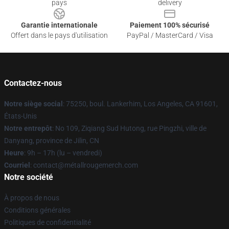
pays
delivery
Garantie internationale
Paiement 100% sécurisé
Offert dans le pays d'utilisation
PayPal / MasterCard / Visa
Contactez-nous
Notre siège social
: 75250, boul. Lankerhim, Los Angeles, CA 91601,
États-Unis
Notre entrepôt
: No 109, Ziqiang Sud Hutong, rue Pingzhi, ville de
Danyang, province de Jilin, CN
Heure
: 9h – 17h (lu – vendredi)
Courriel
: contact@métallrougemerch.com
Notre société
À propos de nous
Conditions générales
Politiques de confidentialité