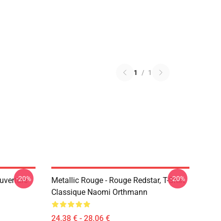
1
/
1
-20%
-20%
uverture
Metallic Rouge - Rouge Redstar, T-Shirt
Classique Naomi Orthmann
24,38 € - 28,06 €