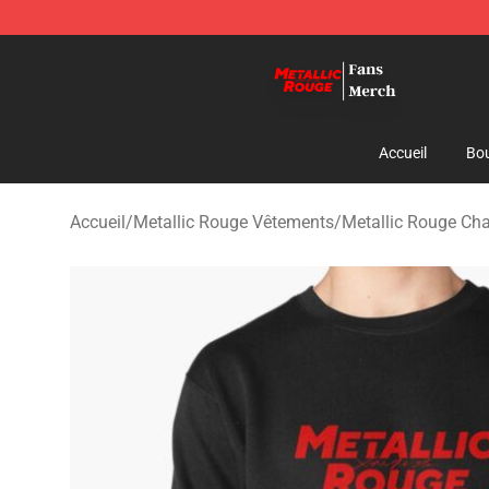
Metallic Rouge Store - Official Metallic Rouge Mercha
Accueil
Bou
Accueil
/
Metallic Rouge Vêtements
/
Metallic Rouge Cha