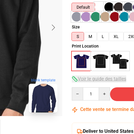
Default
Size
S
M
L
XL
2X
Print Location
Voir le guide des tailles
blank template
Quantity
Cette vente se termine 
Deliver to United States