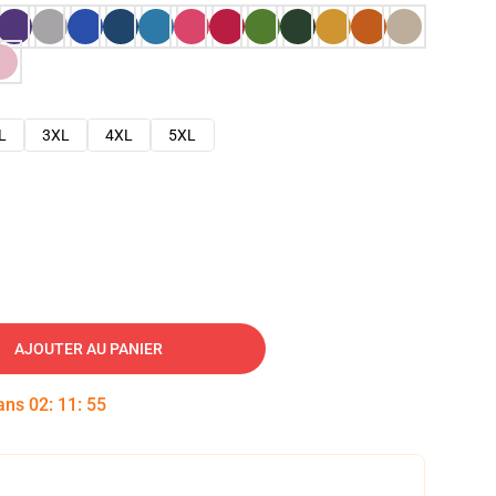
L
3XL
4XL
5XL
AJOUTER AU PANIER
dans
02
:
11
:
54