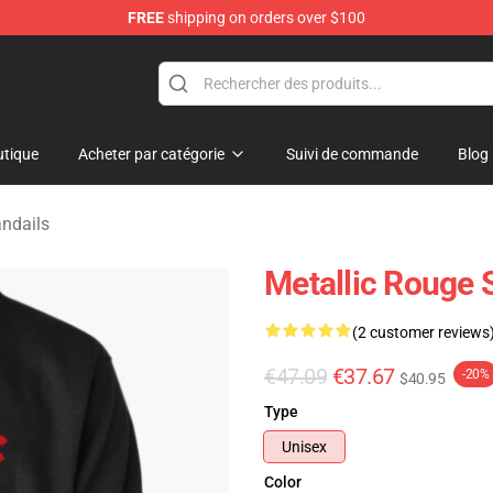
FREE
shipping on orders over $100
ndise Shop
tique
Acheter par catégorie
Suivi de commande
Blog
ndails
Metallic Rouge 
(2 customer reviews
€47.09
€37.67
-20%
$40.95
Type
Unisex
Color