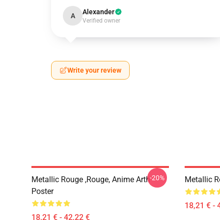
Alexander
A
Verified owner
Write your review
-20%
Metallic Rouge ,rouge, Anime Arth
Metallic 
Poster
18,21 € - 
18,21 € - 42,22 €