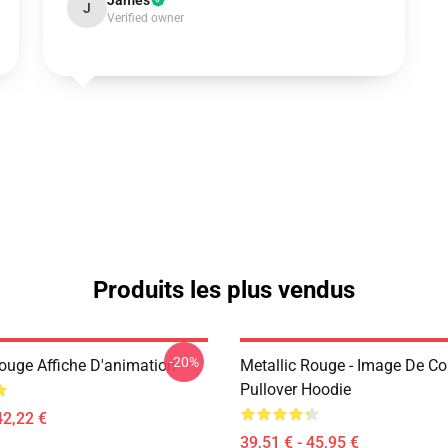
James
J
Verified owner
Produits les plus vendus
-20%
Rouge Affiche D'animation
Metallic Rouge - Image De Co
Pullover Hoodie
42,22 €
39,51 € - 45,95 €