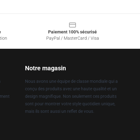
e
Paiement 100% sécurisé
tion
PayPal / MasterCard / Visa
Notre magasin
n
Nous avons une équipe de classe mondiale qui a
conçu des produits avec une haute qualité et un
ement
design magnifique. Non seulement ces produits
sont pour montrer votre style quotidien unique,
mais ils sont aussi un reflet de vous.