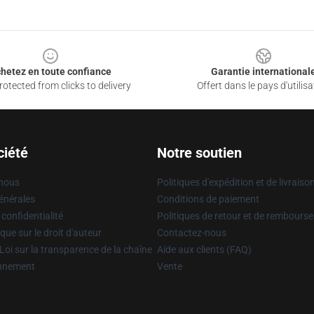
hetez en toute confiance
Garantie international
otected from clicks to delivery
Offert dans le pays d'utilisa
ciété
Notre soutien
 nous
Politiques d'expédition et de livraiso
énérales
Conditions de paiement
 confidentialité
Politiques de retour et de rembours
que sur le droit d'auteur
Contactez-nous
Loi sur la transparence de la chaîne
Aide aux clients (FAQ)
onnement
Vente