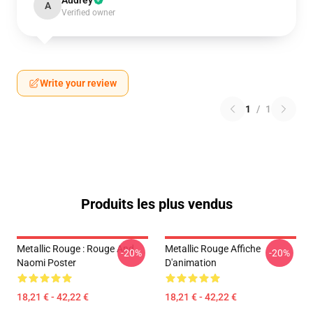
Audrey
A
Verified owner
Write your review
1
/
1
Produits les plus vendus
Metallic Rouge : Rouge And
Metallic Rouge Affiche
-20%
-20%
Naomi Poster
D'animation
18,21 € - 42,22 €
18,21 € - 42,22 €