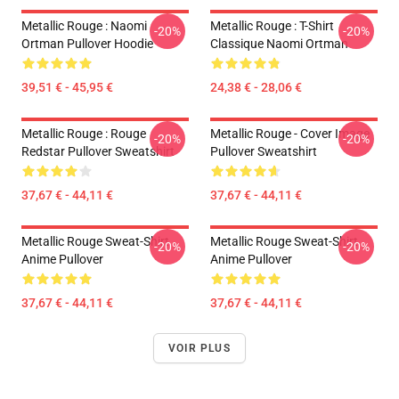
Metallic Rouge : Naomi
Metallic Rouge : T-Shirt
-20%
-20%
Ortman Pullover Hoodie
Classique Naomi Ortman
39,51 € - 45,95 €
24,38 € - 28,06 €
Metallic Rouge : Rouge
Metallic Rouge - Cover Image
-20%
-20%
Redstar Pullover Sweatshirt
Pullover Sweatshirt
37,67 € - 44,11 €
37,67 € - 44,11 €
Metallic Rouge Sweat-Shirt
Metallic Rouge Sweat-Shirt
-20%
-20%
Anime Pullover
Anime Pullover
37,67 € - 44,11 €
37,67 € - 44,11 €
VOIR PLUS