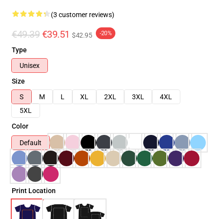
(3 customer reviews)
€49.39
€39.51
-20%
$42.95
Type
Unisex
Size
S
M
L
XL
2XL
3XL
4XL
5XL
Color
Default
Print Location