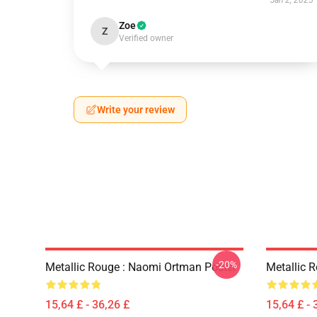
Jan 2, 2025
Zoe
Z
Verified owner
Write your review
-20%
Metallic Rouge : Naomi Ortman Poster
Metallic 
15,64 £ - 36,26 £
15,64 £ - 