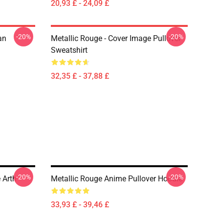
20,93 £ - 24,09 £
-20%
-20%
an
Metallic Rouge - Cover Image Pullover
Sweatshirt
32,35 £ - 37,88 £
-20%
-20%
 Arth
Metallic Rouge Anime Pullover Hoodie
33,93 £ - 39,46 £