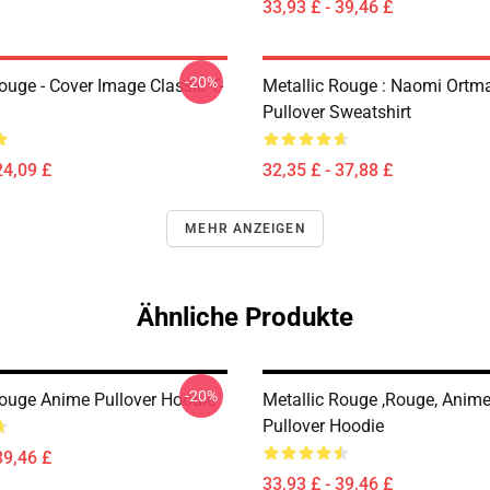
33,93 £ - 39,46 £
-20%
ouge - Cover Image Classic T-
Metallic Rouge : Naomi Ortm
Pullover Sweatshirt
24,09 £
32,35 £ - 37,88 £
MEHR ANZEIGEN
Ähnliche Produkte
-20%
Rouge Anime Pullover Hoodie
Metallic Rouge ,rouge, Anime
Pullover Hoodie
39,46 £
33,93 £ - 39,46 £