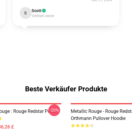
Dec 31, 2024
Scott
S
Verified owner
Beste Verkäufer Produkte
-20%
Rouge : Rouge Redstar Poster
Metallic Rouge - Rouge Redst
Orthmann Pullover Hoodie
36,26 £