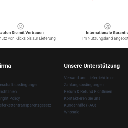
aufen Sie mit Vertrauen
Internationale Garanti
utz von Klicks bis zur Lieferung
Im Nutzungsland angebo
irma
Unsere Unterstützung
Versand und Lieferrichtlinien
Geschäftsbedingungen
Zahlungsbedingungen
ichtlinien
Return & Refund Richtlinien
ight Policy
Kontaktieren Sie uns
eferkettentransparenzgesetz
Kundenhilfe (FAQ)
Whosale