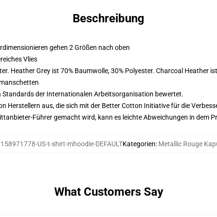
Beschreibung
erdimensionieren gehen 2 Größen nach oben
eiches Vlies
er. Heather Grey ist 70% Baumwolle, 30% Polyester. Charcoal Heather i
nmanschetten
n Standards der Internationalen Arbeitsorganisation bewertet.
on Herstellern aus, die sich mit der Better Cotton Initiative für die Verb
 Drittanbieter-Führer gemacht wird, kann es leichte Abweichungen in dem P
:
158971778-US-t-shirt-mhoodie-DEFAULT
Kategorien
:
Metallic Rouge Ka
What Customers Say