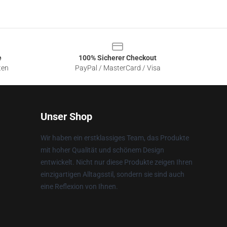
e
100% Sicherer Checkout
ten
PayPal / MasterCard / Visa
Unser Shop
Wir haben ein erstklassiges Team, das Produkte
mit hoher Qualität und schönem Design
entwickelt. Nicht nur diese Produkte zeigen Ihren
einzigartigen Alltagsstil, sondern sie sind auch
eine Reflexion von Ihnen.