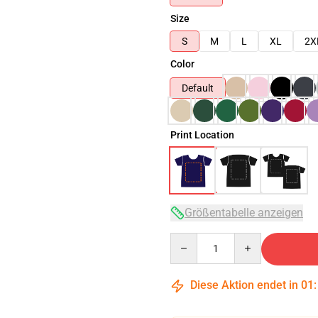
Size
S
M
L
XL
2X
Color
Default
Print Location
Größentabelle anzeigen
Quantity
Diese Aktion endet in
01