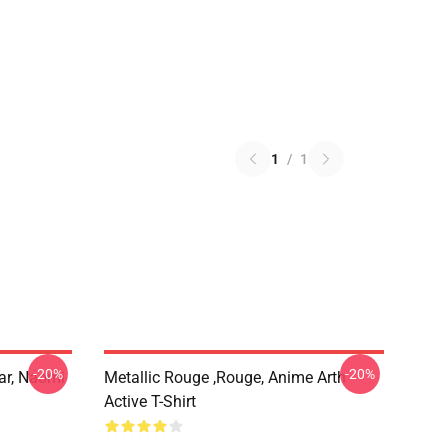
1
/
1
-20%
-20%
ar, Naomi
Metallic Rouge ,rouge, Anime Arth
Active T-Shirt