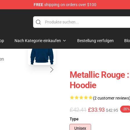
FREE
shipping on orders over $100
ndise Shop
blank template
op
Nach Kategorie einkaufen
Bestellung verfolgen
Bl
en
Metallic Rouge 
Hoodie
(2 customer reviews
£42.41
£33.93
-20%
$42.95
Type
Unisex