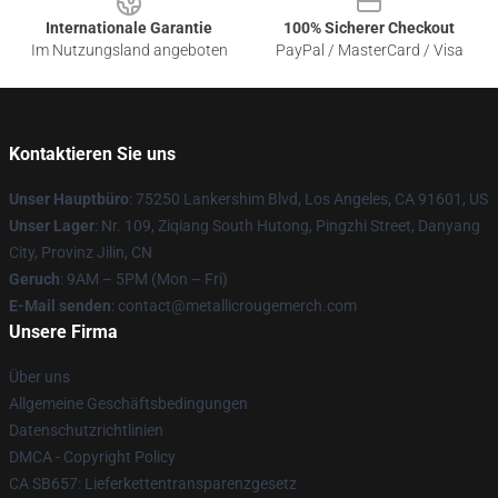
Internationale Garantie
100% Sicherer Checkout
Im Nutzungsland angeboten
PayPal / MasterCard / Visa
Kontaktieren Sie uns
Unser Hauptbüro
: 75250 Lankershim Blvd, Los Angeles, CA 91601, US
Unser Lager
: Nr. 109, Ziqiang South Hutong, Pingzhi Street, Danyang
City, Provinz Jilin, CN
Geruch
: 9AM – 5PM (Mon – Fri)
E-Mail senden
: contact@metallicrougemerch.com
Unsere Firma
Über uns
Allgemeine Geschäftsbedingungen
Datenschutzrichtlinien
DMCA - Copyright Policy
CA SB657: Lieferkettentransparenzgesetz