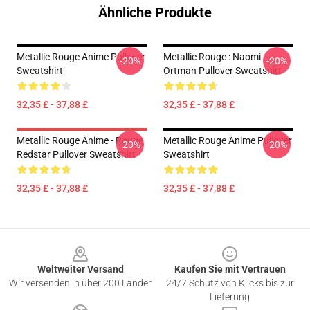
Ähnliche Produkte
Metallic Rouge Anime Pullover
Metallic Rouge : Naomi
-20%
-20%
Sweatshirt
Ortman Pullover Sweatshirt
32,35 £ - 37,88 £
32,35 £ - 37,88 £
Metallic Rouge Anime - Rouge
Metallic Rouge Anime Pullover
-20%
-20%
Redstar Pullover Sweatshirt
Sweatshirt
32,35 £ - 37,88 £
32,35 £ - 37,88 £
Footer
Weltweiter Versand
Kaufen Sie mit Vertrauen
Wir versenden in über 200 Länder
24/7 Schutz von Klicks bis zur
Lieferung