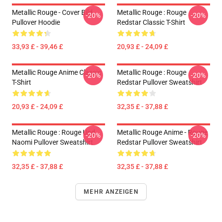
Metallic Rouge - Cover Bild
Metallic Rouge : Rouge
-20%
-20%
Pullover Hoodie
Redstar Classic T-Shirt
33,93 £ - 39,46 £
20,93 £ - 24,09 £
Metallic Rouge Anime Classic
Metallic Rouge : Rouge
-20%
-20%
T-Shirt
Redstar Pullover Sweatshirt
20,93 £ - 24,09 £
32,35 £ - 37,88 £
Metallic Rouge : Rouge Und
Metallic Rouge Anime - Rouge
-20%
-20%
Naomi Pullover Sweatshirt
Redstar Pullover Sweatshirt
32,35 £ - 37,88 £
32,35 £ - 37,88 £
MEHR ANZEIGEN