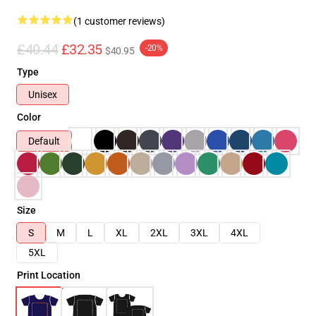
(1 customer reviews)
£40.44
£32.35
-20%
$40.95
Type
Unisex
Color
Default
Size
S
M
L
XL
2XL
3XL
4XL
5XL
Print Location