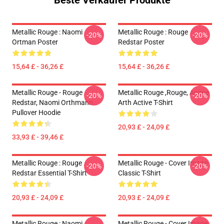
Beste Verkäufer Produkte
Metallic Rouge : Naomi
Metallic Rouge : Rouge
-20%
-20%
Ortman Poster
Redstar Poster
15,64 £ - 36,26 £
15,64 £ - 36,26 £
Metallic Rouge - Rouge
Metallic Rouge ,rouge, Anime
-20%
-20%
Redstar, Naomi Orthmann
Arth Active T-Shirt
Pullover Hoodie
20,93 £ - 24,09 £
33,93 £ - 39,46 £
Metallic Rouge : Rouge
Metallic Rouge - Cover Image
-20%
-20%
Redstar Essential T-Shirt
Classic T-Shirt
20,93 £ - 24,09 £
20,93 £ - 24,09 £
Metallic Rouge : Naomi
Metallic Rouge - Cover Image