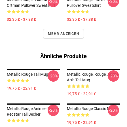
-20%
-20%
Ortman Pullover Sweatshirt
Pullover Sweatshirt
32,35 £ - 37,88 £
32,35 £ - 37,88 £
MEHR ANZEIGEN
Ähnliche Produkte
Metallic Rouge Tall Mug
Metallic Rouge ,rouge, Anime
-20%
-20%
Arth Tall Mug
19,75 £ - 22,91 £
19,75 £ - 22,91 £
Metallic Rouge Anime - Rouge
Metallic Rouge Classic Mug
-20%
-20%
Redstar Tall Becher
19,75 £ - 22,91 £