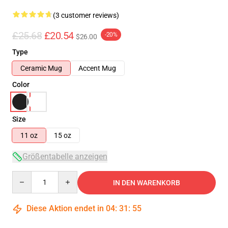
(3 customer reviews)
£25.68
£20.54
-20%
$26.00
Type
Ceramic Mug
Accent Mug
Color
Size
11 oz
15 oz
Größentabelle anzeigen
Quantity
IN DEN WARENKORB
Diese Aktion endet in
04
:
31
:
54