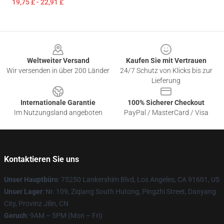
19,75 £ - 22,91 £
Footer
Weltweiter Versand
Kaufen Sie mit Vertrauen
Wir versenden in über 200 Länder
24/7 Schutz von Klicks bis zur
Lieferung
Internationale Garantie
100% Sicherer Checkout
Im Nutzungsland angeboten
PayPal / MasterCard / Visa
Kontaktieren Sie uns
Unser Hauptbüro
: 75250 Lankershim Blvd, Los Angeles, CA 91601, US
Unser Lager
: Nr. 109, Ziqiang South Hutong, Pingzhi Street, Danyang
City, Provinz Jilin, CN
Geruch
: 9AM – 5PM (Mon – Fri)