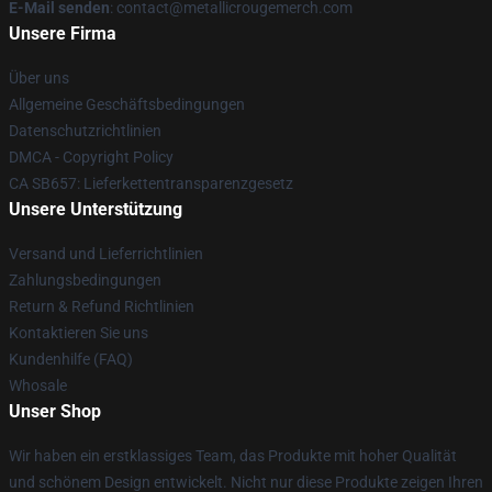
E-Mail senden
: contact@metallicrougemerch.com
Unsere Firma
Über uns
Allgemeine Geschäftsbedingungen
Datenschutzrichtlinien
DMCA - Copyright Policy
CA SB657: Lieferkettentransparenzgesetz
Unsere Unterstützung
Versand und Lieferrichtlinien
Zahlungsbedingungen
Return & Refund Richtlinien
Kontaktieren Sie uns
Kundenhilfe (FAQ)
Whosale
Unser Shop
Wir haben ein erstklassiges Team, das Produkte mit hoher Qualität
und schönem Design entwickelt. Nicht nur diese Produkte zeigen Ihren