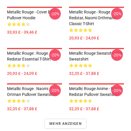
Metallic Rouge - Cover Bild
Metallic Rouge - Rouge
-20%
-20%
Pullover Hoodie
Redstar, Naomi Orthmann
Classic T-Shirt
33,93 £ - 39,46 £
20,93 £ - 24,09 £
Metallic Rouge : Rouge
Metallic Rouge Sweatshirt Mit
-20%
-20%
Redstar Essential T-Shirt
Sweatshirt
20,93 £ - 24,09 £
32,35 £ - 37,88 £
Metallic Rouge : Naomi
Metallic Rouge Anime - Rouge
-20%
-20%
Ortman Pullover Sweatshirt
Redstar Pullover Sweatshirt
32,35 £ - 37,88 £
32,35 £ - 37,88 £
MEHR ANZEIGEN