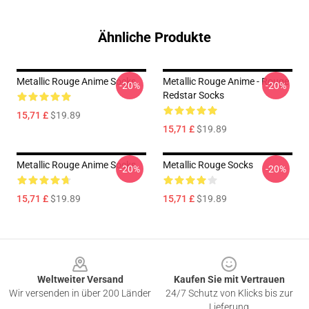
Ähnliche Produkte
Metallic Rouge Anime Socks
Metallic Rouge Anime - Rouge
-20%
-20%
Redstar Socks
15,71 £
$19.89
15,71 £
$19.89
Metallic Rouge Anime Socks
Metallic Rouge Socks
-20%
-20%
15,71 £
$19.89
15,71 £
$19.89
Footer
Weltweiter Versand
Kaufen Sie mit Vertrauen
Wir versenden in über 200 Länder
24/7 Schutz von Klicks bis zur
Lieferung