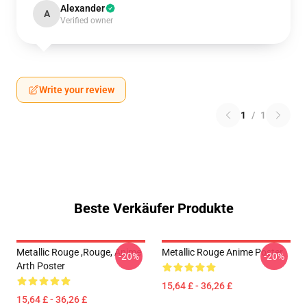
Alexander
A
Verified owner
Write your review
1
/
1
Beste Verkäufer Produkte
Metallic Rouge ,rouge, Anime
Metallic Rouge Anime Poster
-20%
-20%
Arth Poster
15,64 £ - 36,26 £
15,64 £ - 36,26 £