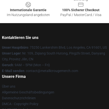
Internationale Garantie
100% Sicherer Checkout
Im Nutzungsland angeboten
PayPal / MasterCard / Visa
Kontaktieren Sie uns
Unser Hauptbüro
: 75250 Lankershim Blvd, Los Angeles, CA 91601, US
Unser Lager
: Nr. 109, Ziqiang South Hutong, Pingzhi Street, Danyang
City, Provinz Jilin, CN
Geruch
: 9AM – 5PM (Mon – Fri)
E-Mail senden
: contact@metallicrougemerch.com
Unsere Firma
Über uns
Allgemeine Geschäftsbedingungen
Datenschutzrichtlinien
DMCA - Copyright Policy