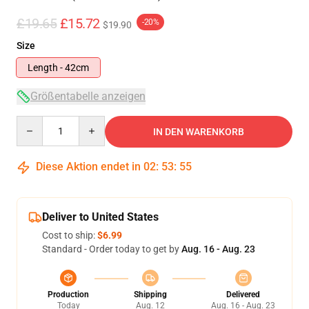
£19.65
£15.72
-20%
$19.90
Size
Length - 42cm
Größentabelle anzeigen
Quantity
IN DEN WARENKORB
Diese Aktion endet in
02
:
53
:
54
Deliver to United States
Cost to ship:
$6.99
Standard - Order today to get by
Aug. 16 - Aug. 23
Production
Shipping
Delivered
Today
Aug. 12
Aug. 16 - Aug. 23