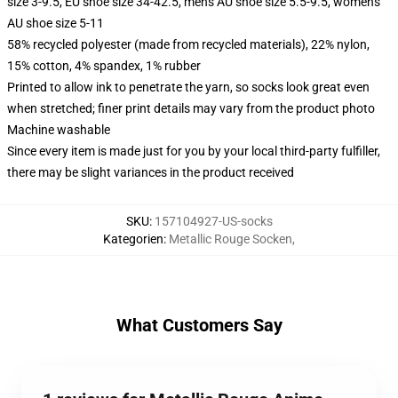
size 3-9.5, EU shoe size 34-42.5, men's AU shoe size 5.5-9.5, women's
AU shoe size 5-11
58% recycled polyester (made from recycled materials), 22% nylon,
15% cotton, 4% spandex, 1% rubber
Printed to allow ink to penetrate the yarn, so socks look great even
when stretched; finer print details may vary from the product photo
Machine washable
Since every item is made just for you by your local third-party fulfiller,
there may be slight variances in the product received
SKU
:
157104927-US-socks
Kategorien
:
Metallic Rouge Socken
,
What Customers Say