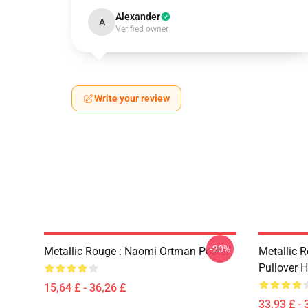
Alexander
A
Verified owner
Write your review
-20%
Metallic Rouge : Naomi Ortman Poster
Metallic 
Pullover 
15,64 £ - 36,26 £
33,93 £ - 