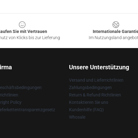
aufen Sie mit Vertrauen
Internationale Garanti
utz von Klicks bis zur Lieferung
Im Nutzungsland angebo
irma
Unsere Unterstützung
Versand und Lieferrichtlinien
Geschäftsbedingungen
Zahlungsbedingungen
ichtlinien
Return & Refund Richtlinien
ight Policy
Kontaktieren Sie uns
eferkettentransparenzgesetz
Kundenhilfe (FAQ)
Whosale