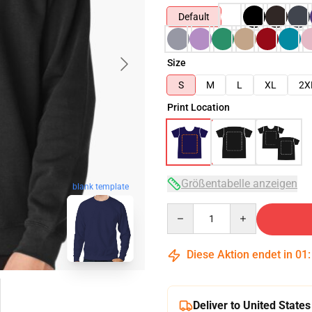
Default
Size
S
M
L
XL
2X
Print Location
Größentabelle anzeigen
blank template
Quantity
Diese Aktion endet in
01
Deliver to United States