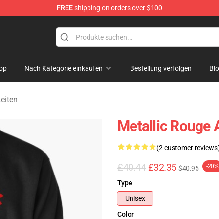
FREE
shipping on orders over $100
ndise Shop
op
Nach Kategorie einkaufen
Bestellung verfolgen
Bl
eiten
Metallic Rouge 
(2 customer reviews
£40.44
£32.35
-20%
$40.95
Type
Unisex
Color