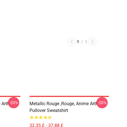
1
/
1
-20%
-20%
 Arth
Metallic Rouge ,rouge, Anime Arth
Pullover Sweatshirt
32,35 £ - 37,88 £