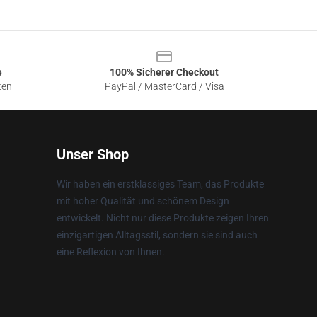
e
100% Sicherer Checkout
ten
PayPal / MasterCard / Visa
Unser Shop
Wir haben ein erstklassiges Team, das Produkte
mit hoher Qualität und schönem Design
entwickelt. Nicht nur diese Produkte zeigen Ihren
einzigartigen Alltagsstil, sondern sie sind auch
eine Reflexion von Ihnen.