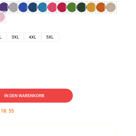
L
3XL
4XL
5XL
IN DEN WARENKORB
:
18
:
54