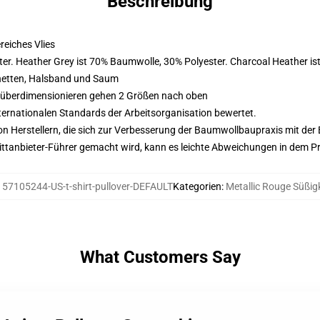
Beschreibung
eiches Vlies
er. Heather Grey ist 70% Baumwolle, 30% Polyester. Charcoal Heather i
hetten, Halsband und Saum
d überdimensionieren gehen 2 Größen nach oben
nternationalen Standards der Arbeitsorganisation bewertet.
n Herstellern, die sich zur Verbesserung der Baumwollbaupraxis mit der Be
 Drittanbieter-Führer gemacht wird, kann es leichte Abweichungen in dem P
157105244-US-t-shirt-pullover-DEFAULT
Kategorien
:
Metallic Rouge Süßig
What Customers Say