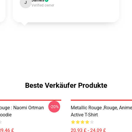
James
J
Verified owner
Beste Verkäufer Produkte
-20%
Rouge : Naomi Ortman
Metallic Rouge ,rouge, Anime
Hoodie
Active T-Shirt
39,46 £
20,93 £ - 24,09 £