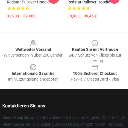
Redstar Pullover Hoodie
Redstar Pullover Hoodie
33,93 £ - 39,46 £
33,93 £ - 39,46 £
Footer
Weltweiter Versand
Kaufen Sie mit Vertrauen
Wir versenden in über 200 Länder
24/7 Schutz von Klicks bis zur
Lieferung
Internationale Garantie
100% Sicherer Checkout
Im Nutzungsland angeboten
PayPal / MasterCard / Visa
Kontaktieren Sie uns
Unser Hauptbüro
: 75250 Lankershim Blvd, Los Angeles, CA 91601, US
Unser Lager
: Nr. 109, Ziqiang South Hutong, Pingzhi Street, Danyang