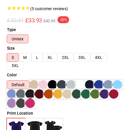
(5 customer reviews)
£42.41
£33.93
-20%
$42.95
Type
Unisex
Size
S
M
L
XL
2XL
3XL
4XL
5XL
Color
Default
Print Location