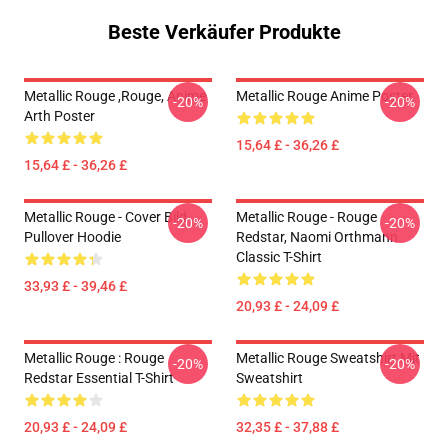
Beste Verkäufer Produkte
Metallic Rouge ,rouge, Anime
Metallic Rouge Anime Poster
-20%
-20%
Arth Poster
15,64 £ - 36,26 £
15,64 £ - 36,26 £
Metallic Rouge - Cover Bild
Metallic Rouge - Rouge
-20%
-20%
Pullover Hoodie
Redstar, Naomi Orthmann
Classic T-Shirt
33,93 £ - 39,46 £
20,93 £ - 24,09 £
Metallic Rouge : Rouge
Metallic Rouge Sweatshirt Mit
-20%
-20%
Redstar Essential T-Shirt
Sweatshirt
20,93 £ - 24,09 £
32,35 £ - 37,88 £