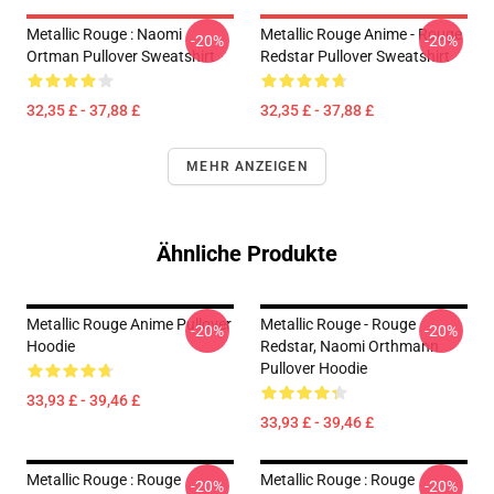
Metallic Rouge : Naomi
Metallic Rouge Anime - Rouge
-20%
-20%
Ortman Pullover Sweatshirt
Redstar Pullover Sweatshirt
32,35 £ - 37,88 £
32,35 £ - 37,88 £
MEHR ANZEIGEN
Ähnliche Produkte
Metallic Rouge Anime Pullover
Metallic Rouge - Rouge
-20%
-20%
Hoodie
Redstar, Naomi Orthmann
Pullover Hoodie
33,93 £ - 39,46 £
33,93 £ - 39,46 £
Metallic Rouge : Rouge
Metallic Rouge : Rouge
-20%
-20%