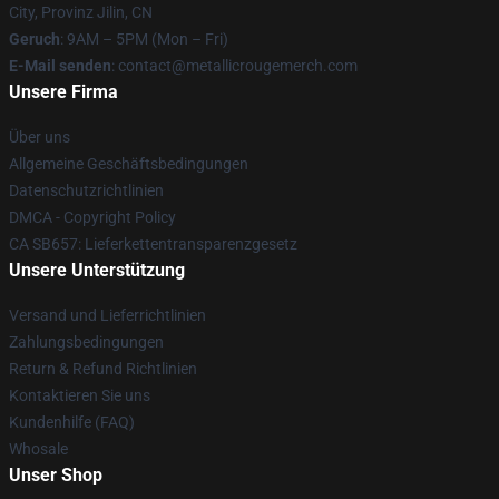
City, Provinz Jilin, CN
Geruch
: 9AM – 5PM (Mon – Fri)
E-Mail senden
: contact@metallicrougemerch.com
Unsere Firma
Über uns
Allgemeine Geschäftsbedingungen
Datenschutzrichtlinien
DMCA - Copyright Policy
CA SB657: Lieferkettentransparenzgesetz
Unsere Unterstützung
Versand und Lieferrichtlinien
Zahlungsbedingungen
Return & Refund Richtlinien
Kontaktieren Sie uns
Kundenhilfe (FAQ)
Whosale
Unser Shop