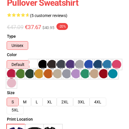
Pullover Sweatshirt
(5 customer reviews)
€47.09
€37.67
-20%
$40.95
Type
Unisex
Color
Default
Size
S
M
L
XL
2XL
3XL
4XL
5XL
Print Location