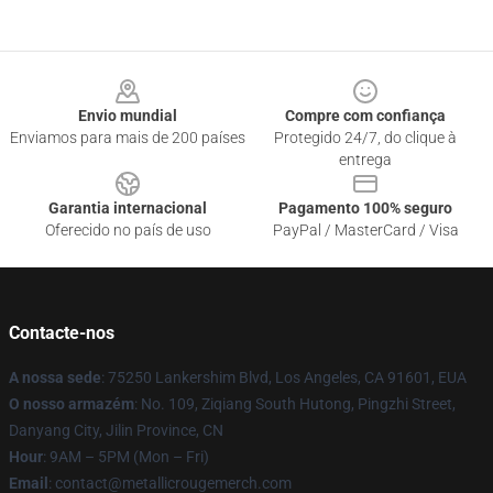
Footer
Envio mundial
Compre com confiança
Enviamos para mais de 200 países
Protegido 24/7, do clique à
entrega
Garantia internacional
Pagamento 100% seguro
Oferecido no país de uso
PayPal / MasterCard / Visa
Contacte-nos
A nossa sede
: 75250 Lankershim Blvd, Los Angeles, CA 91601, EUA
O nosso armazém
: No. 109, Ziqiang South Hutong, Pingzhi Street,
Danyang City, Jilin Province, CN
Hour
: 9AM – 5PM (Mon – Fri)
Email
: contact@metallicrougemerch.com