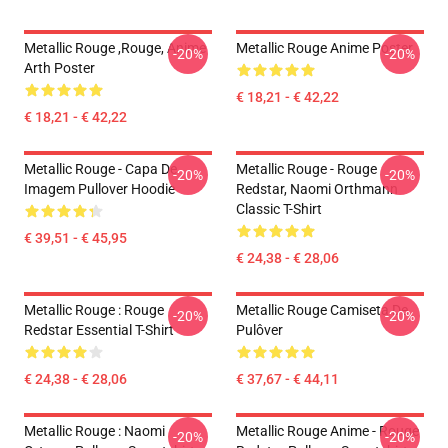
Metallic Rouge ,rouge, Anime
Metallic Rouge Anime Poster
-20%
-20%
Arth Poster
€ 18,21 - € 42,22
€ 18,21 - € 42,22
Metallic Rouge - Capa De
Metallic Rouge - Rouge
-20%
-20%
Imagem Pullover Hoodie
Redstar, Naomi Orthmann
Classic T-Shirt
€ 39,51 - € 45,95
€ 24,38 - € 28,06
Metallic Rouge : Rouge
Metallic Rouge Camiseta De
-20%
-20%
Redstar Essential T-Shirt
Pulôver
€ 24,38 - € 28,06
€ 37,67 - € 44,11
Metallic Rouge : Naomi
Metallic Rouge Anime - Rouge
-20%
-20%