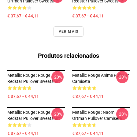
Ortman Pullover Sweatshirt
Redstar Pullover Sweatshirt
€ 37,67 - € 44,11
€ 37,67 - € 44,11
VER MAIS
Produtos relacionados
Metallic Rouge : Rouge
Metallic Rouge Anime Pullover
-20%
-20%
Redstar Pullover Sweatshirt
Camiseta
€ 37,67 - € 44,11
€ 37,67 - € 44,11
Metallic Rouge : Rouge
Metallic Rouge : Naomi
-20%
-20%
Redstar Pullover Sweatshirt
Ortman Pullover Camiseta
€ 37,67 - € 44,11
€ 37,67 - € 44,11