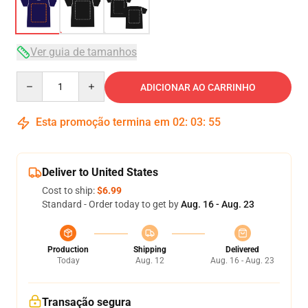
Ver guia de tamanhos
Quantity
ADICIONAR AO CARRINHO
Esta promoção termina em
02
:
03
:
54
Deliver to United States
Cost to ship:
$6.99
Standard - Order today to get by
Aug. 16 - Aug. 23
Production
Shipping
Delivered
Today
Aug. 12
Aug. 16 - Aug. 23
Transação segura