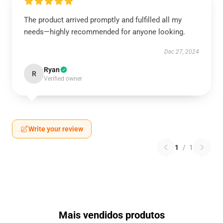
The product arrived promptly and fulfilled all my
needs—highly recommended for anyone looking.
Dec 27, 2024
Ryan
R
Verified owner
Write your review
1
/
1
Mais vendidos produtos