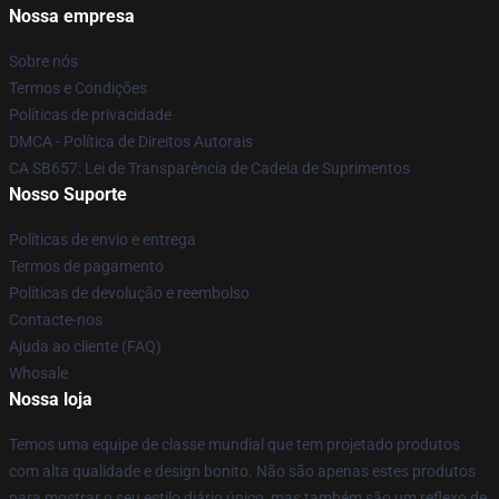
Nossa empresa
Sobre nós
Termos e Condições
Políticas de privacidade
DMCA - Política de Direitos Autorais
CA SB657: Lei de Transparência de Cadeia de Suprimentos
Nosso Suporte
Políticas de envio e entrega
Termos de pagamento
Políticas de devolução e reembolso
Contacte-nos
Ajuda ao cliente (FAQ)
Whosale
Nossa loja
Temos uma equipe de classe mundial que tem projetado produtos
com alta qualidade e design bonito. Não são apenas estes produtos
para mostrar o seu estilo diário único, mas também são um reflexo de