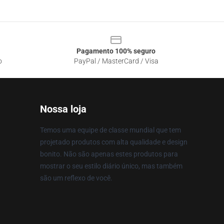
Pagamento 100% seguro
o
PayPal / MasterCard / Visa
Nossa loja
Temos uma equipe de classe mundial que tem
projetado produtos com alta qualidade e design
bonito. Não são apenas estes produtos para
mostrar o seu estilo diário único, mas também
são um reflexo de você.