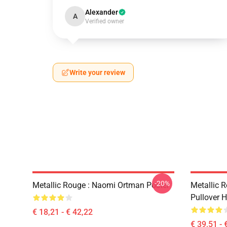
Alexander
A
Verified owner
Write your review
-20%
Metallic Rouge : Naomi Ortman Poster
Metallic 
Pullover 
€ 18,21 - € 42,22
€ 39,51 - 