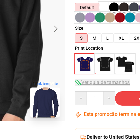
Default
Size
S
M
L
XL
2X
Print Location
Ver guia de tamanhos
blank template
Quantity
Esta promoção termina
Deliver to United States