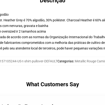
Descrição
lgodão
er. Heather Grey é 70% algodão, 30% poliéster. Charcoal Heather é 60% a
s com nervuras, gravata e bainha
e oversized ir 2 tamanhos acima
aliada de acordo com as normas da Organização Internacional do Trabalh
de fabricantes comprometidos com a melhoria das práticas de cultivo de
ê pelo seu atendente local de terceiros, pode haver pequenas variações 
157105244-US-t-shirt-pullover-DEFAULT
Categorias
:
Metallic Rouge Cami
What Customers Say