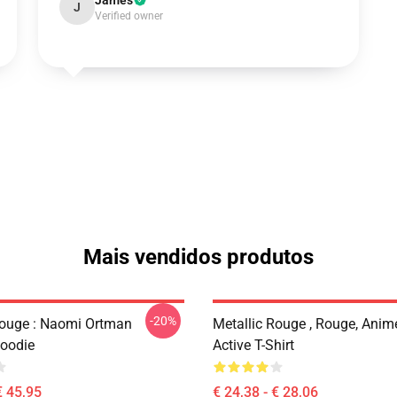
James
J
Verified owner
Mais vendidos produtos
-20%
Rouge : Naomi Ortman
Metallic Rouge , Rouge, Anim
Hoodie
Active T-Shirt
€ 45,95
€ 24,38 - € 28,06