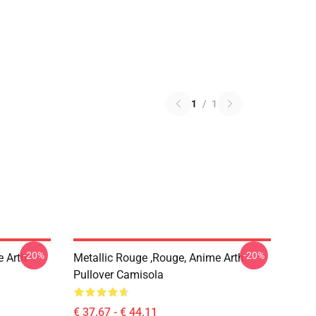
1
/
1
-20%
-20%
e Arth
Metallic Rouge ,rouge, Anime Arth
Pullover Camisola
€ 37,67 - € 44,11