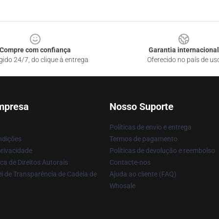
Compre com confiança
Garantia internacional
gido 24/7, do clique à entrega
Oferecido no país de us
mpresa
Nosso Suporte
Políticas de envio e entrega
ndições
Termos de pagamento
privacidade
Políticas de devolução e reembolso
ca de Direitos Autorais
Contacte-nos
i de Transparência de Cadeia de
Ajuda ao cliente (FAQ)
Whosale