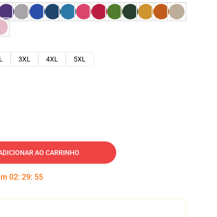
L
3XL
4XL
5XL
ADICIONAR AO CARRINHO
 em
02
:
29
:
54