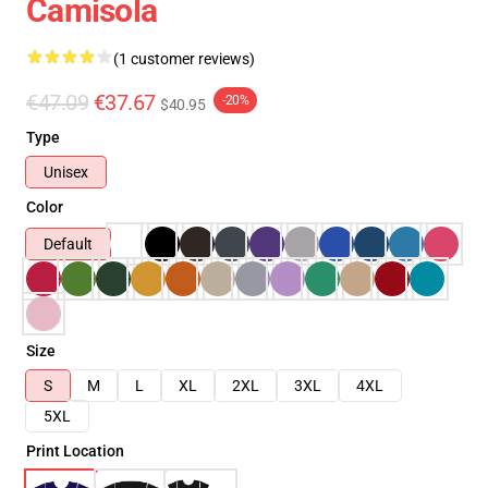
Camisola
(1 customer reviews)
€47.09
€37.67
-20%
$40.95
Type
Unisex
Color
Default
Size
S
M
L
XL
2XL
3XL
4XL
5XL
Print Location