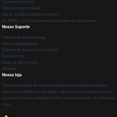
Termos e Condições
Políticas de privacidade
DMCA - Política de Direitos Autorais
CA SB657: Lei de Transparência de Cadeia de Suprimentos
Nosso Suporte
Políticas de envio e entrega
Termos de pagamento
Políticas de devolução e reembolso
Contacte-nos
Ajuda ao cliente (FAQ)
Whosale
Nossa loja
Temos uma equipe de classe mundial que tem projetado produtos
com alta qualidade e design bonito. Não são apenas estes produtos
para mostrar o seu estilo diário único, mas também são um reflexo de
você.