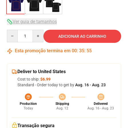
Ver guia de tamanhos
Quantity
ADICIONAR AO CARRINHO
Esta promoção termina em
00
:
35
:
54
Deliver to United States
Cost to ship:
$6.99
Standard - Order today to get by
Aug. 16 - Aug. 23
Production
Shipping
Delivered
Today
Aug. 12
Aug. 16 - Aug. 23
Transação segura