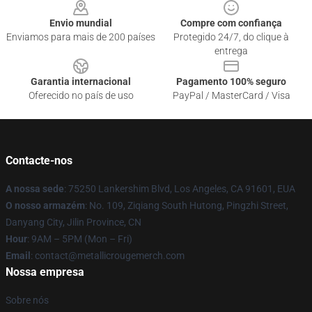
Envio mundial
Compre com confiança
Enviamos para mais de 200 países
Protegido 24/7, do clique à
entrega
Garantia internacional
Pagamento 100% seguro
Oferecido no país de uso
PayPal / MasterCard / Visa
Contacte-nos
A nossa sede
: 75250 Lankershim Blvd, Los Angeles, CA 91601, EUA
O nosso armazém
: No. 109, Ziqiang South Hutong, Pingzhi Street,
Danyang City, Jilin Province, CN
Hour
: 9AM – 5PM (Mon – Fri)
Email
: contact@metallicrougemerch.com
Nossa empresa
Sobre nós