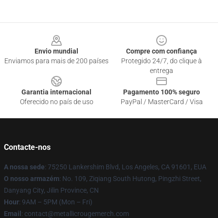
Footer
Envio mundial
Compre com confiança
Enviamos para mais de 200 países
Protegido 24/7, do clique à
entrega
Garantia internacional
Pagamento 100% seguro
Oferecido no país de uso
PayPal / MasterCard / Visa
Contacte-nos
A nossa sede
: 75250 Lankershim Blvd, Los Angeles, CA 91601, EUA
O nosso armazém
: No. 109, Ziqiang South Hutong, Pingzhi Street,
Danyang City, Jilin Province, CN
Hour
: 9AM – 5PM (Mon – Fri)
Email
: contact@metallicrougemerch.com