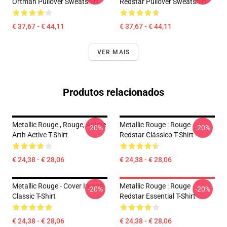
Ortman Pullover Sweatshirt
Redstar Pullover Sweatshirt
€ 37,67 - € 44,11
€ 37,67 - € 44,11
VER MAIS
Produtos relacionados
Metallic Rouge , Rouge, Anime
Metallic Rouge : Rouge
-20%
-20%
Arth Active T-Shirt
Redstar Clássico T-Shirt
€ 24,38 - € 28,06
€ 24,38 - € 28,06
Metallic Rouge - Cover Image
Metallic Rouge : Rouge
-20%
-20%
Classic T-Shirt
Redstar Essential T-Shirt
€ 24,38 - € 28,06
€ 24,38 - € 28,06