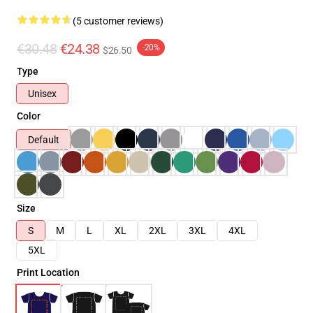
(5 customer reviews)
€30.48
€24.38
-20%
$26.50
Type
Unisex
Color
Default
Size
S
M
L
XL
2XL
3XL
4XL
5XL
Print Location