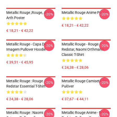
Metallic Rouge ,rouge, Anime
Metallic Rouge Anime Poster
-20%
-20%
Arth Poster
€ 18,21 - € 42,22
€ 18,21 - € 42,22
Metallic Rouge - Capa De
Metallic Rouge - Rouge
-20%
-20%
Imagem Pullover Hoodie
Redstar, Naomi Orthmann
Classic T-Shirt
€ 39,51 - € 45,95
€ 24,38 - € 28,06
Metallic Rouge : Rouge
Metallic Rouge Camiseta De
-20%
-20%
Redstar Essential T-Shirt
Pulôver
€ 24,38 - € 28,06
€ 37,67 - € 44,11
Metallic Rouge : Naomi
Metallic Rouge Anime - Rouge
-20%
-20%