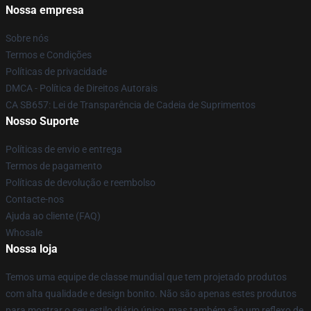
Nossa empresa
Sobre nós
Termos e Condições
Políticas de privacidade
DMCA - Política de Direitos Autorais
CA SB657: Lei de Transparência de Cadeia de Suprimentos
Nosso Suporte
Políticas de envio e entrega
Termos de pagamento
Políticas de devolução e reembolso
Contacte-nos
Ajuda ao cliente (FAQ)
Whosale
Nossa loja
Temos uma equipe de classe mundial que tem projetado produtos
com alta qualidade e design bonito. Não são apenas estes produtos
para mostrar o seu estilo diário único, mas também são um reflexo de