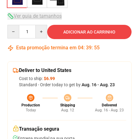
Ver guia de tamanhos
Quantity
ADICIONAR AO CARRINHO
Esta promoção termina em
04
:
39
:
54
Deliver to United States
Cost to ship:
$6.99
Standard - Order today to get by
Aug. 16 - Aug. 23
Production
Shipping
Delivered
Today
Aug. 12
Aug. 16 - Aug. 23
Transação segura
Entrega mundial na sua porta