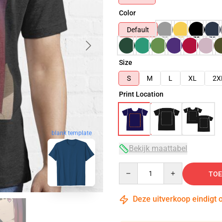
Color
Default
Size
S
M
L
XL
2X
Print Location
blank template
Bekijk maattabel
Quantity
TOE
Deze uitverkoop eindigt 