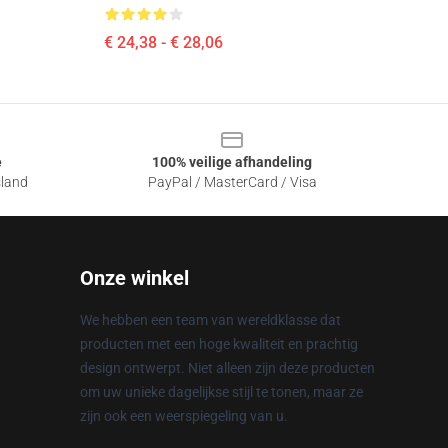
€ 24,38 - € 28,06
e
100% veilige afhandeling
sland
PayPal / MasterCard / Visa
Onze winkel
We hebben een team van wereldklasse dat
producten met een hoge kwaliteit en prachtig
design ontwerpt. Niet alleen zijn deze producten
om uw unieke dagelijkse stijl te tonen, maar ze
zijn ook een weerspiegeling van u.