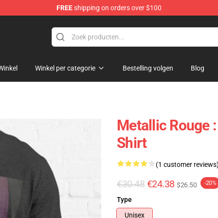
FREE
shipping on orders over $100
ndise Shop
Winkel
Winkel per categorie
Bestelling volgen
Blog
Metallic Rouge :
Shirt
(1 customer reviews
€30.48
€24.38
-20%
$26.50
Type
Unisex