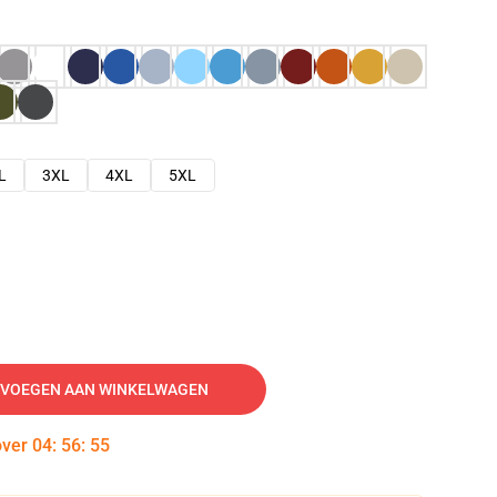
L
3XL
4XL
5XL
VOEGEN AAN WINKELWAGEN
over
04
:
56
:
54