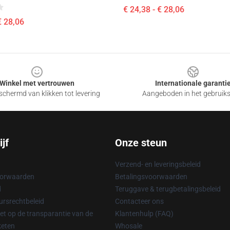
€ 24,38 - € 28,06
€ 28,06
Winkel met vertrouwen
Internationale garanti
chermd van klikken tot levering
Aangeboden in het gebruik
jf
Onze steun
Verzend- en leveringsbeleid
oorwaarden
Betalingsvoorwaarden
d
Teruggave & terugbetalingsbeleid
rsrechtbeleid
Contacteer ons
t op de transparantie van de
Klantenhulp (FAQ)
keten
Whosale