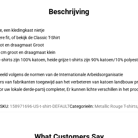
Beschrijving
 een kledingkast nietje
e fit, of bekijk de Classic T-Shirt
oot en draagmaat Groot
3 cm groot en draagmaat klein
-shirts zijn 100% katoen, heide grijze t-shirts zijn 90% katoen/10% polyest
eeld volgens de normen van de Internationale Arbeidsorganisatie
ers van fabrikanten toegewijd aan het verbeteren van katoen landbouw pra
r uw lokale derde-partij completer, Er kunnen lichte verschillen in het p
SKU
:
158971696-US-t-shirt-DEFAULT
Categorieën
:
Metallic Rouge T-shirts
What Customers Say