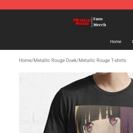
Metallic Rouge Store - Official Metallic Rouge Mercha
Home
Home
/
Metallic Rouge Doek
/
Metallic Rouge T-shirts