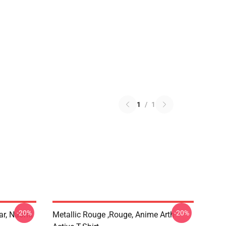
1
/
1
-20%
-20%
ar, Naomi
Metallic Rouge ,rouge, Anime Arth