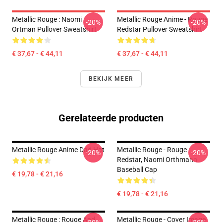
Metallic Rouge : Naomi
Metallic Rouge Anime - Rouge
-20%
-20%
Ortman Pullover Sweatshirt
Redstar Pullover Sweatshirt
€ 37,67 - € 44,11
€ 37,67 - € 44,11
BEKIJK MEER
Gerelateerde producten
Metallic Rouge Anime Dad Hat
Metallic Rouge - Rouge
-20%
-20%
Redstar, Naomi Orthmann
Baseball Cap
€ 19,78 - € 21,16
€ 19,78 - € 21,16
Metallic Rouge : Rouge And
Metallic Rouge - Cover Image