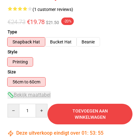
(1 customer reviews)
€24.73
€19.78
-20%
$21.50
Type
Snapback Hat
Bucket Hat
Beanie
Style
Printing
Size
56cm to 60cm
Bekijk maattabel
Quantity
TOEVOEGEN AAN
WINKELWAGEN
Deze uitverkoop eindigt over
01
:
53
:
55