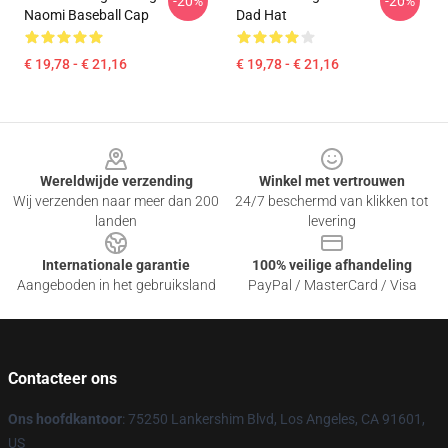
-20%
-20%
Naomi Baseball Cap
Dad Hat
€ 19,78 - € 21,16
€ 19,78 - € 21,16
Footer
Wereldwijde verzending
Winkel met vertrouwen
Wij verzenden naar meer dan 200
24/7 beschermd van klikken tot
landen
levering
Internationale garantie
100% veilige afhandeling
Aangeboden in het gebruiksland
PayPal / MasterCard / Visa
Contacteer ons
Ons hoofdkantoor
: 75250 Lankershim Blvd, Los Angeles, CA 91601,
US