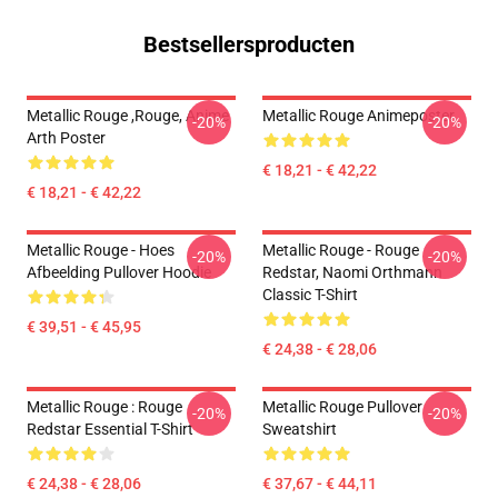
Bestsellersproducten
Metallic Rouge ,rouge, Anime
Metallic Rouge Animeposter
-20%
-20%
Arth Poster
€ 18,21 - € 42,22
€ 18,21 - € 42,22
Metallic Rouge - Hoes
Metallic Rouge - Rouge
-20%
-20%
Afbeelding Pullover Hoodie
Redstar, Naomi Orthmann
Classic T-Shirt
€ 39,51 - € 45,95
€ 24,38 - € 28,06
Metallic Rouge : Rouge
Metallic Rouge Pullover
-20%
-20%
Redstar Essential T-Shirt
Sweatshirt
€ 24,38 - € 28,06
€ 37,67 - € 44,11