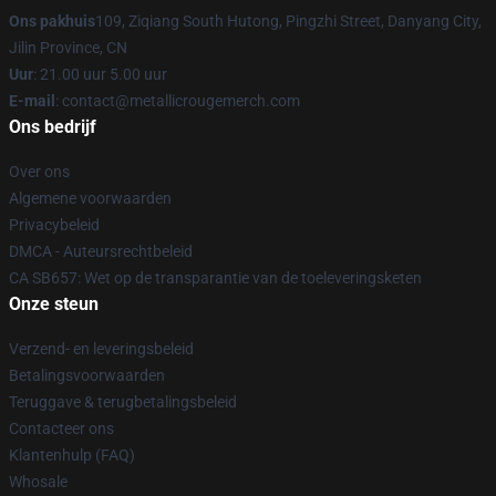
Ons pakhuis
109, Ziqiang South Hutong, Pingzhi Street, Danyang City,
Jilin Province, CN
Uur
: 21.00 uur 5.00 uur
E-mail
: contact@metallicrougemerch.com
Ons bedrijf
Over ons
Algemene voorwaarden
Privacybeleid
DMCA - Auteursrechtbeleid
CA SB657: Wet op de transparantie van de toeleveringsketen
Onze steun
Verzend- en leveringsbeleid
Betalingsvoorwaarden
Teruggave & terugbetalingsbeleid
Contacteer ons
Klantenhulp (FAQ)
Whosale