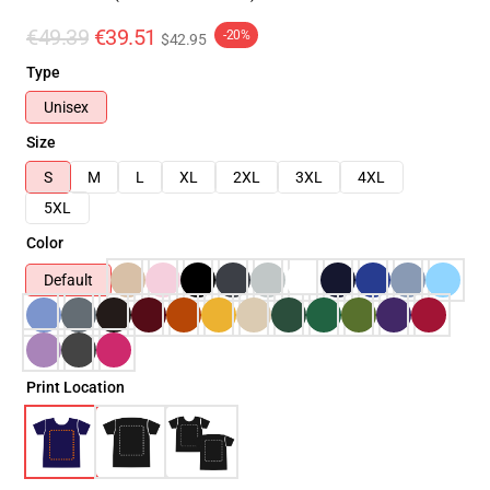
€49.39
€39.51
-20%
$42.95
Type
Unisex
Size
S
M
L
XL
2XL
3XL
4XL
5XL
Color
Default
Print Location