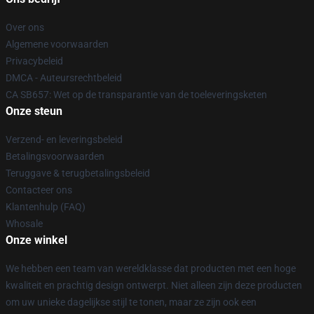
Over ons
Algemene voorwaarden
Privacybeleid
DMCA - Auteursrechtbeleid
CA SB657: Wet op de transparantie van de toeleveringsketen
Onze steun
Verzend- en leveringsbeleid
Betalingsvoorwaarden
Teruggave & terugbetalingsbeleid
Contacteer ons
Klantenhulp (FAQ)
Whosale
Onze winkel
We hebben een team van wereldklasse dat producten met een hoge
kwaliteit en prachtig design ontwerpt. Niet alleen zijn deze producten
om uw unieke dagelijkse stijl te tonen, maar ze zijn ook een