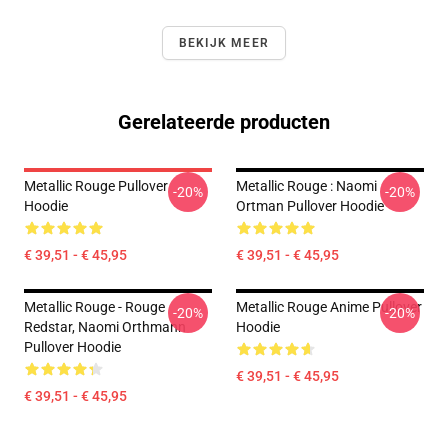
BEKIJK MEER
Gerelateerde producten
Metallic Rouge Pullover
Metallic Rouge : Naomi
-20%
-20%
Hoodie
Ortman Pullover Hoodie
€ 39,51 - € 45,95
€ 39,51 - € 45,95
Metallic Rouge - Rouge
Metallic Rouge Anime Pullover
-20%
-20%
Redstar, Naomi Orthmann
Hoodie
Pullover Hoodie
€ 39,51 - € 45,95
€ 39,51 - € 45,95