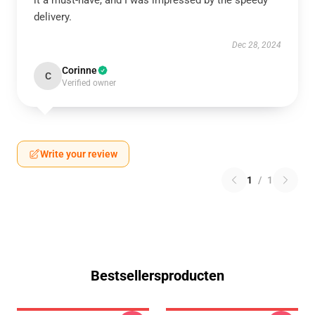
it a must-have, and I was impressed by the speedy
delivery.
Dec 28, 2024
Corinne
C
Verified owner
Write your review
1
/
1
Bestsellersproducten