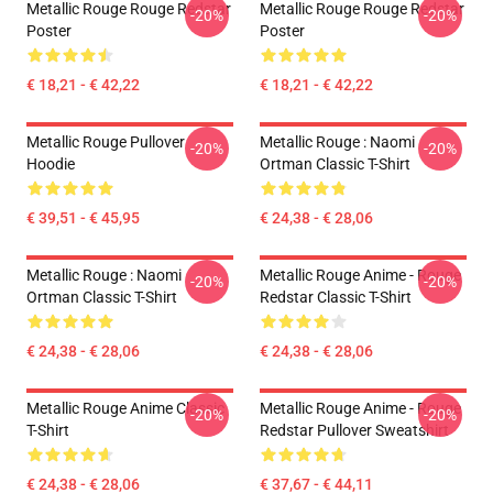
Metallic Rouge Rouge Redstar
Metallic Rouge Rouge Redstar
-20%
-20%
Poster
Poster
€ 18,21 - € 42,22
€ 18,21 - € 42,22
Metallic Rouge Pullover
Metallic Rouge : Naomi
-20%
-20%
Hoodie
Ortman Classic T-Shirt
€ 39,51 - € 45,95
€ 24,38 - € 28,06
Metallic Rouge : Naomi
Metallic Rouge Anime - Rouge
-20%
-20%
Ortman Classic T-Shirt
Redstar Classic T-Shirt
€ 24,38 - € 28,06
€ 24,38 - € 28,06
Metallic Rouge Anime Classic
Metallic Rouge Anime - Rouge
-20%
-20%
T-Shirt
Redstar Pullover Sweatshirt
€ 24,38 - € 28,06
€ 37,67 - € 44,11