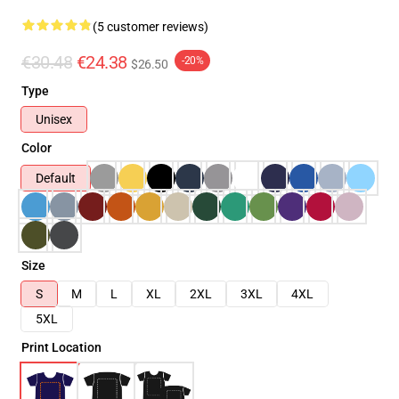
(5 customer reviews)
€30.48
€24.38
-20%
$26.50
Type
Unisex
Color
Default
Size
S
M
L
XL
2XL
3XL
4XL
5XL
Print Location