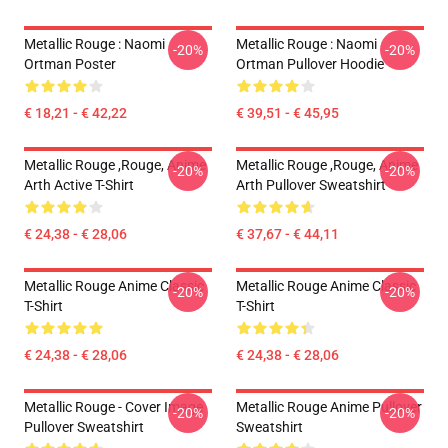
Metallic Rouge : Naomi
Metallic Rouge : Naomi
-20%
-20%
Ortman Poster
Ortman Pullover Hoodie
€ 18,21 - € 42,22
€ 39,51 - € 45,95
Metallic Rouge ,rouge, Anime
Metallic Rouge ,rouge, Anime
-20%
-20%
Arth Active T-Shirt
Arth Pullover Sweatshirt
€ 24,38 - € 28,06
€ 37,67 - € 44,11
Metallic Rouge Anime Classic
Metallic Rouge Anime Classic
-20%
-20%
T-Shirt
T-Shirt
€ 24,38 - € 28,06
€ 24,38 - € 28,06
Metallic Rouge - Cover Image
Metallic Rouge Anime Pullover
-20%
-20%
Pullover Sweatshirt
Sweatshirt