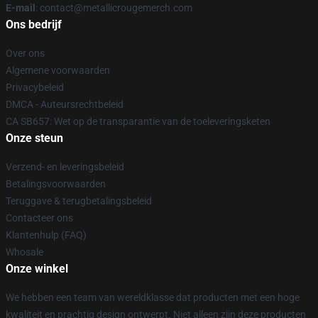
E-mail
: contact@metallicrougemerch.com
Ons bedrijf
Over ons
Algemene voorwaarden
Privacybeleid
DMCA - Auteursrechtbeleid
CA SB657: Wet op de transparantie van de toeleveringsketen
Onze steun
Verzend- en leveringsbeleid
Betalingsvoorwaarden
Teruggave & terugbetalingsbeleid
Contacteer ons
Klantenhulp (FAQ)
Whosale
Onze winkel
We hebben een team van wereldklasse dat producten met een hoge
kwaliteit en prachtig design ontwerpt. Niet alleen zijn deze producten