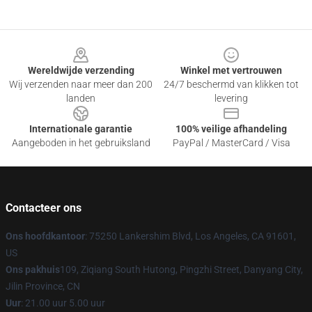
Footer
Wereldwijde verzending
Winkel met vertrouwen
Wij verzenden naar meer dan 200
24/7 beschermd van klikken tot
landen
levering
Internationale garantie
100% veilige afhandeling
Aangeboden in het gebruiksland
PayPal / MasterCard / Visa
Contacteer ons
Ons hoofdkantoor
: 75250 Lankershim Blvd, Los Angeles, CA 91601,
US
Ons pakhuis
109, Ziqiang South Hutong, Pingzhi Street, Danyang City,
Jilin Province, CN
Uur
: 21.00 uur 5.00 uur