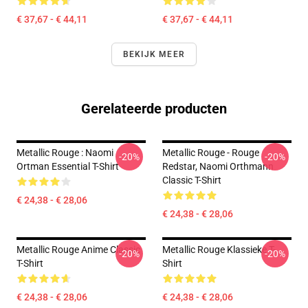
€ 37,67 - € 44,11
€ 37,67 - € 44,11
BEKIJK MEER
Gerelateerde producten
Metallic Rouge : Naomi
Metallic Rouge - Rouge
-20%
-20%
Ortman Essential T-Shirt
Redstar, Naomi Orthmann
Classic T-Shirt
€ 24,38 - € 28,06
€ 24,38 - € 28,06
Metallic Rouge Anime Classic
Metallic Rouge Klassieke T-
-20%
-20%
T-Shirt
Shirt
€ 24,38 - € 28,06
€ 24,38 - € 28,06