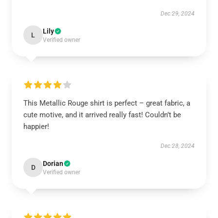
Dec 29, 2024
Lily
L
Verified owner
This Metallic Rouge shirt is perfect – great fabric, a
cute motive, and it arrived really fast! Couldn’t be
happier!
Dec 28, 2024
Dorian
D
Verified owner