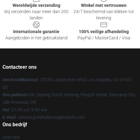
Wereldwijde verzending
Winkel met vertrouwen
Wij verzenden naar meer dan 200
24/7 beschermd van klikken tot
landen
levering
Internationale garantie
100% veilige afhandeling
Aangeboden in het gebruiksland
PayPal / MasterCard / Visa
Contacteer ons
Ons hoofdkantoor
: 75250 Lankershim Blvd, Los Angeles, CA 91601,
US
Ons pakhuis
109, Ziqiang South Hutong, Pingzhi Street, Danyang City,
Jilin Province, CN
Uur
: 21.00 uur 5.00 uur
E-mail
: contact@metallicrougemerch.com
Ons bedrijf
Over ons