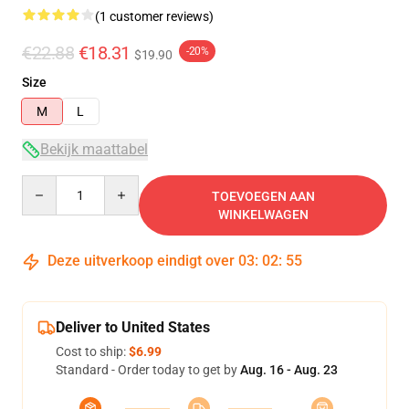
(1 customer reviews)
€22.88
€18.31
-20%
$19.90
Size
M
L
Bekijk maattabel
Quantity
TOEVOEGEN AAN
WINKELWAGEN
Deze uitverkoop eindigt over
03
:
02
:
54
Deliver to United States
Cost to ship:
$6.99
Standard - Order today to get by
Aug. 16 - Aug. 23