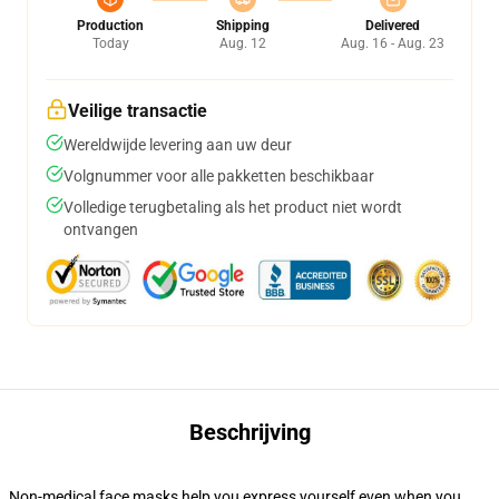
Production
Shipping
Delivered
Today
Aug. 12
Aug. 16 - Aug. 23
Veilige transactie
Wereldwijde levering aan uw deur
Volgnummer voor alle pakketten beschikbaar
Volledige terugbetaling als het product niet wordt
ontvangen
Beschrijving
Non-medical face masks help you express yourself even when you