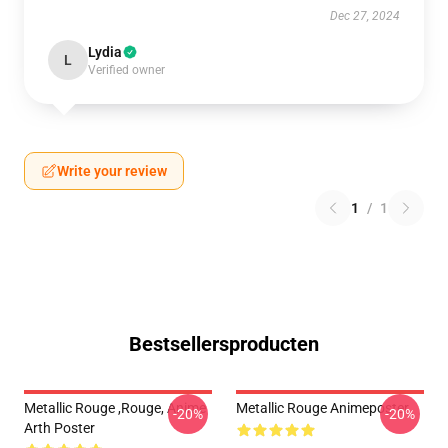
Dec 27, 2024
Lydia
L
Verified owner
Write your review
1
/
1
Bestsellersproducten
Metallic Rouge ,rouge, Anime
Metallic Rouge Animeposter
-20%
-20%
Arth Poster