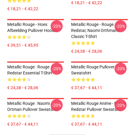
€ 18,21 - € 42,22
€ 18,21 - € 42,22
Metallic Rouge - Hoes
Metallic Rouge - Rouge
-20%
-20%
Afbeelding Pullover Hoodie
Redstar, Naomi Orthmann
Classic T-Shirt
€ 39,51 - € 45,95
€ 24,38 - € 28,06
Metallic Rouge : Rouge
Metallic Rouge Pullover
-20%
-20%
Redstar Essential T-Shirt
Sweatshirt
€ 24,38 - € 28,06
€ 37,67 - € 44,11
Metallic Rouge : Naomi
Metallic Rouge Anime - Rouge
-20%
-20%
Ortman Pullover Sweatshirt
Redstar Pullover Sweatshirt
€ 37,67 - € 44,11
€ 37,67 - € 44,11