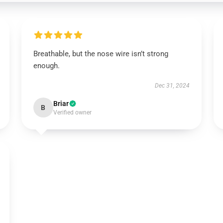
Breathable, but the nose wire isn’t strong
enough.
Dec 31, 2024
Briar
B
Verified owner