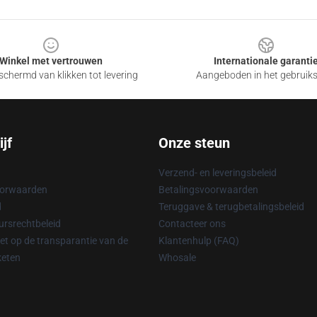
Winkel met vertrouwen
Internationale garanti
chermd van klikken tot levering
Aangeboden in het gebruik
jf
Onze steun
Verzend- en leveringsbeleid
oorwaarden
Betalingsvoorwaarden
d
Teruggave & terugbetalingsbeleid
rsrechtbeleid
Contacteer ons
t op de transparantie van de
Klantenhulp (FAQ)
keten
Whosale