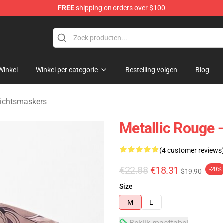
FREE
shipping on orders over $100
ndise Shop
Winkel
Winkel per categorie
Bestelling volgen
Blog
zichtsmaskers
Metallic Rouge 
(4 customer reviews
€22.88
€18.31
-20%
$19.90
Size
M
L
Bekijk maattabel