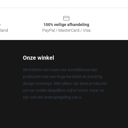
e
100% veilige afhandeling
sland
PayPal / MasterCard / Visa
Onze winkel
We hebben een team van wereldklasse dat
producten met een hoge kwaliteit en prachtig
design ontwerpt. Niet alleen zijn deze producten
om uw unieke dagelijkse stijl te tonen, maar ze
zijn ook een weerspiegeling van u.