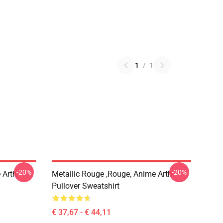
1
/
1
-20%
-20%
 Arth
Metallic Rouge ,rouge, Anime Arth
Pullover Sweatshirt
€ 37,67 - € 44,11