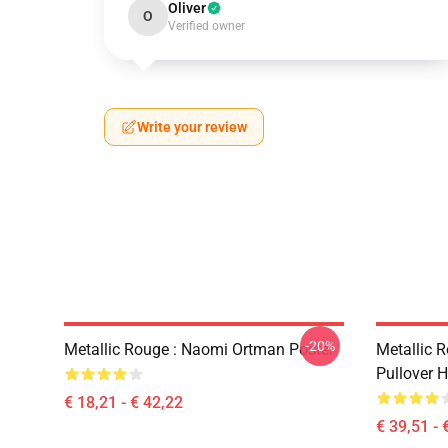
Oliver
O
Verified owner
Write your review
-20%
Metallic Rouge : Naomi Ortman Poster
Metallic 
Pullover 
€ 18,21 - € 42,22
€ 39,51 - 