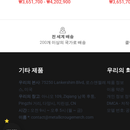
₩3,651,700 - ₩4,202,900
₩3,651,70
Footer
전 세계 배송
200개 이상의 국가로 배송
클
기타 제품
우리의 
우리의 본사
: 75250 Lankershim Blvd, 로스앤젤레
제품 정보
스, 미국
이용 약관
우리의 창고
: 아니오 109, Ziqiang 남쪽 후퉁,
개인 정보 정
Pingzhi 거리, 다양시, 지린성, CN
DMCA - 저
시간 :
: 오전 9시 ~ 오후 5시 (월 ~ 금)
모델 번호: 
이름 *
: contact@metallicrougemerch.com