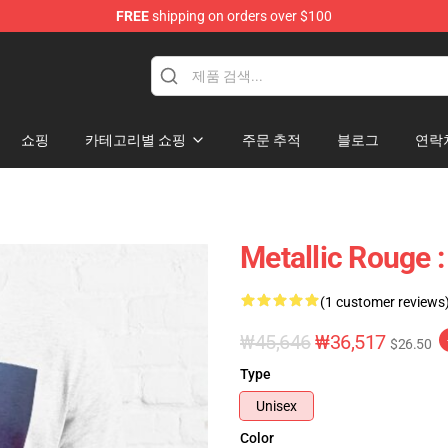
FREE
shipping on orders over $100
ndise Shop
쇼핑
카테고리별 쇼핑
주문 추적
블로그
연락
Metallic Roug
(1 customer reviews
₩45,646
₩36,517
$26.50
Type
Unisex
Color