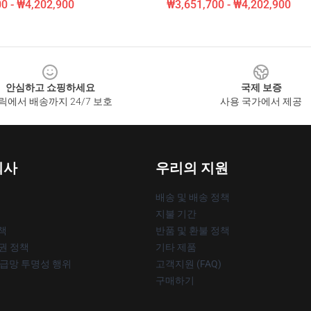
0 - ₩4,202,900
₩3,651,700 - ₩4,202,900
안심하고 쇼핑하세요
국제 보증
릭에서 배송까지 24/7 보호
사용 국가에서 제공
회사
우리의 지원
배송 및 배송 정책
지불 기간
책
반품 및 환불 정책
작권 정책
기타 제품
공급망 투명성 행위
고객지원 (FAQ)
구매하기