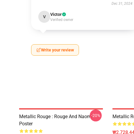
Dec 31, 2024
Victor
V
Verified owner
Write your review
-20%
Metallic Rouge : Rouge And Naomi
Metalli
Poster
₩2,728,44