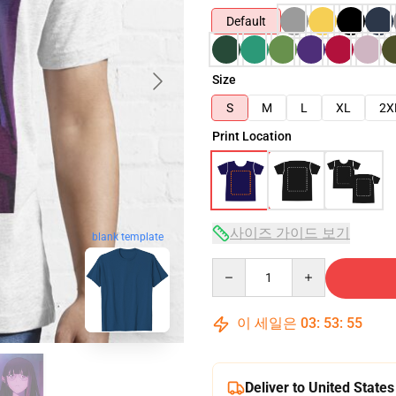
Default
Size
S
M
L
XL
2X
Print Location
사이즈 가이드 보기
blank template
Quantity
이 세일은
03
:
53
:
54
Deliver to United States