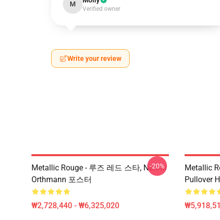
Molly
M
Verified owner
Write your review
-20%
Metallic Rouge - 루즈 레드 스타, Naomi
Metallic 
Orthmann 포스터
Pullover 
₩2,728,440 - ₩6,325,020
₩5,918,51