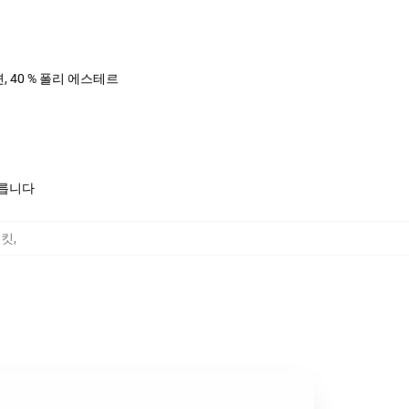
면, 40 % 폴리 에스테르
모릅니다
재킷
,