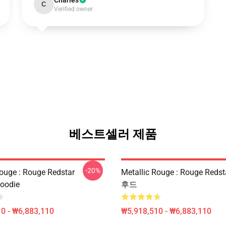
Charles
C
Verified owner
베스트셀러 제품
-20%
Rouge : Rouge Redstar
Metallic Rouge : Rouge Red
Hoodie
후드
0 - ₩6,883,110
₩5,918,510 - ₩6,883,110