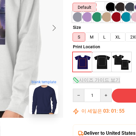
Default
Size
S
M
L
XL
2X
Print Location
사이즈 가이드 보기
blank template
Quantity
이 세일은
03
:
01
:
54
Deliver to United States