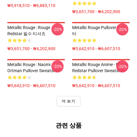
₩5,918,510 - ₩6,883,110
₩3,651,700 - ₩4,202,900
Metallic Rouge : Rouge
Metallic Rouge Pullover 스웨
-20%
-20%
Redstar 필수 티셔츠
터
₩3,651,700 - ₩4,202,900
₩5,642,910 - ₩6,607,510
Metallic Rouge : Naomi
Metallic Rouge Anime - Rouge
-20%
-20%
Ortman Pullover Sweatshirt
Redstar Pullover Sweatshirt
₩5,642,910 - ₩6,607,510
₩5,642,910 - ₩6,607,510
더 보기
관련 상품