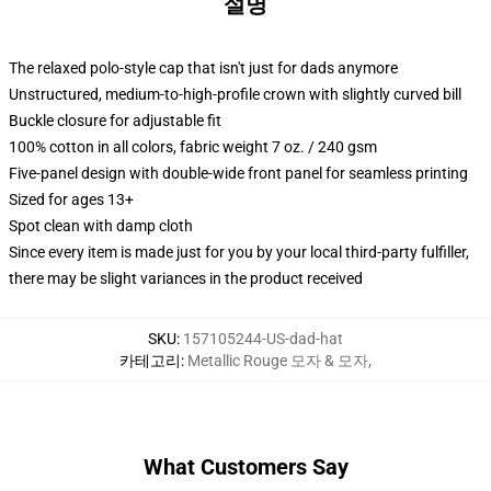
설명
The relaxed polo-style cap that isn't just for dads anymore
Unstructured, medium-to-high-profile crown with slightly curved bill
Buckle closure for adjustable fit
100% cotton in all colors, fabric weight 7 oz. / 240 gsm
Five-panel design with double-wide front panel for seamless printing
Sized for ages 13+
Spot clean with damp cloth
Since every item is made just for you by your local third-party fulfiller,
there may be slight variances in the product received
SKU
:
157105244-US-dad-hat
카테고리
:
Metallic Rouge 모자 & 모자
,
What Customers Say