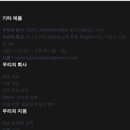
기타 제품
우리의 본사
: 75250 Lankershim Blvd, 로스앤젤레스, 미국
우리의 창고
: 아니오 109, Ziqiang 남쪽 후퉁, Pingzhi 거리, 다양시, 지린
성, CN
시간 :
: 오전 9시 ~ 오후 5시 (월 ~ 금)
이름 *
: contact@metallicrougemerch.com
우리의 회사
제품 정보
이용 약관
개인 정보 정책
DMCA - 저작권 정책
모델 번호: 공급망 투명성 행위
우리의 지원
배송 및 배송 정책
지불 기간