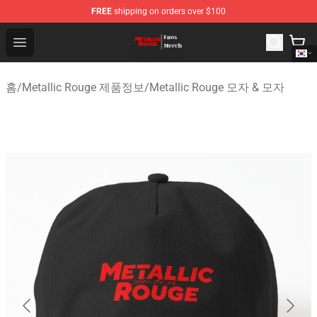
FREE
shipping on orders over $100
Metallic Rouge Store - Official Metallic Rouge Merchand
Open menu
홈
/
Metallic Rouge 제품정보
/
Metallic Rouge 모자 & 모자