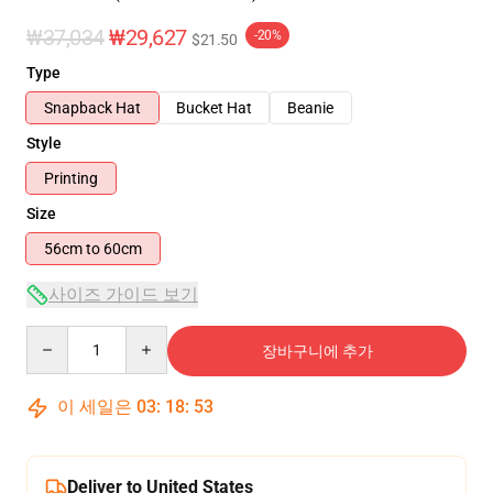
₩37,034
₩29,627
-20%
$21.50
Type
Snapback Hat
Bucket Hat
Beanie
Style
Printing
Size
56cm to 60cm
사이즈 가이드 보기
Quantity
장바구니에 추가
이 세일은
03
:
18
:
52
Deliver to United States