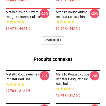
Metallic Rouge : Sweat-Shirt
Metallic Rouge Anime - Rouge
-20%
-20%
Rouge Et Naomi Pullover
Redstar Sweat-Shirt
37,67 € - 44,11 €
37,67 € - 44,11 €
VOIR PLUS
Produits connexes
Metallic Rouge Anime - Rouge
Metallic Rouge : Rouge
-20%
-20%
Redstar Dad Hat
Redstar Casquette De
Baseball
19,78 € - 21,16 €
19,78 € - 21,16 €