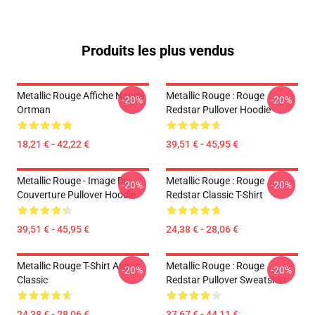
Produits les plus vendus
Metallic Rouge Affiche Naomi
Metallic Rouge : Rouge
-20%
-20%
Ortman
Redstar Pullover Hoodie
18,21 € - 42,22 €
39,51 € - 45,95 €
Metallic Rouge - Image De
Metallic Rouge : Rouge
-20%
-20%
Couverture Pullover Hoodie
Redstar Classic T-Shirt
39,51 € - 45,95 €
24,38 € - 28,06 €
Metallic Rouge T-Shirt Anime
Metallic Rouge : Rouge
-20%
-20%
Classic
Redstar Pullover Sweatshirt
24,38 € - 28,06 €
37,67 € - 44,11 €