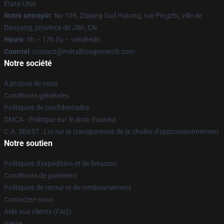
États-Unis
Notre entrepôt
: No 109, Ziqiang Sud Hutong, rue Pingzhi, ville de
Danyang, province de Jilin, CN
Heure
: 9h – 17h (lu – vendredi)
Courriel
: contact@métallrougemerch.com
Notre société
À propos de nous
Conditions générales
Politiques de confidentialité
DMCA - Politique sur le droit d'auteur
C.A. SB657 : Loi sur la transparence de la chaîne d'approvisionnement
Notre soutien
Politiques d'expédition et de livraison
Conditions de paiement
Politiques de retour et de remboursement
Contactez-nous
Aide aux clients (FAQ)
Vente