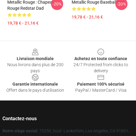
Metallic Rouge : Chapeau
Metallic Rouge Baseball Cap
-20%
-20%
Rouge Redstar Dad
19,78 € - 21,16 €
19,78 € - 21,16 €
Footer
Livraison mondiale
Achetez en toute confiance
Nous livrons dans plus de 200
24/7 Protected from clicks to
pays
delivery
Garantie internationale
Paiement 100% sécurisé
Offert dans le pays d'utilisation
PayPal / MasterCard / Visa
Contactez-nous
Notre siège social
: 75250, boul. Lankerhim, Los Angeles, CA 91601,