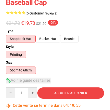
Baseball Cap
(5 customer reviews)
€24.73
€19.78
-20%
$21.50
Type
Snapback Hat
Bucket Hat
Beanie
Style
Printing
Size
56cm to 60cm
Voir le guide des tailles
Quantity
AJOUTER AU PANIER
Cette vente se termine dans
04
:
19
:
54