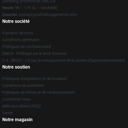
Danyang, province de Jilin, CN
Heure
: 9h – 17h (lu – vendredi)
Courriel
: contact@métallrougemerch.com
Notre société
À propos de nous
Conditions générales
Politiques de confidentialité
DMCA - Politique sur le droit d'auteur
C.A. SB657 : Loi sur la transparence de la chaîne d'approvisionnement
Notre soutien
Politiques d'expédition et de livraison
Conditions de paiement
Politiques de retour et de remboursement
Contactez-nous
Aide aux clients (FAQ)
Vente
Notre magasin