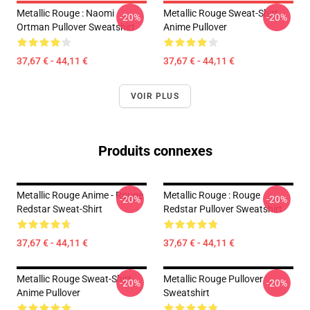
Metallic Rouge : Naomi
Metallic Rouge Sweat-Shirt
-20%
-20%
Ortman Pullover Sweatshirt
Anime Pullover
37,67 € - 44,11 €
37,67 € - 44,11 €
VOIR PLUS
Produits connexes
Metallic Rouge Anime - Rouge
Metallic Rouge : Rouge
-20%
-20%
Redstar Sweat-Shirt
Redstar Pullover Sweatshirt
37,67 € - 44,11 €
37,67 € - 44,11 €
Metallic Rouge Sweat-Shirt
Metallic Rouge Pullover
-20%
-20%
Anime Pullover
Sweatshirt