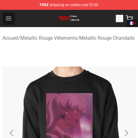
FREE
shipping on orders over $100
Metallic Rouge Store - Official Metallic Rouge Merchand
Open menu
Accueil
/
Metallic Rouge Vêtements
/
Metallic Rouge Chandails