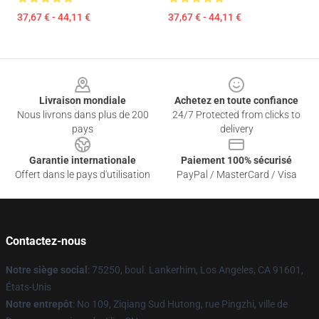
37,67 € - 44,11 €
37,67 € - 44,11 €
Footer
Livraison mondiale
Achetez en toute confiance
Nous livrons dans plus de 200
24/7 Protected from clicks to
pays
delivery
Garantie internationale
Paiement 100% sécurisé
Offert dans le pays d'utilisation
PayPal / MasterCard / Visa
Contactez-nous
Notre siège social
: 75250, boul. Lankerhim, Los Angeles, CA 91601,
États-Unis
Notre entrepôt
: No 109, Ziqiang Sud Hutong, rue Pingzhi, ville de