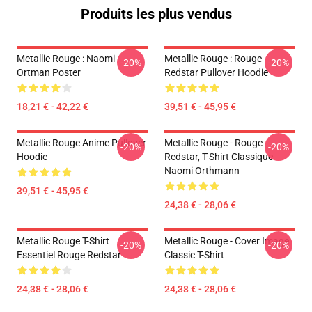
Produits les plus vendus
Metallic Rouge : Naomi
Metallic Rouge : Rouge
-20%
-20%
Ortman Poster
Redstar Pullover Hoodie
18,21 € - 42,22 €
39,51 € - 45,95 €
Metallic Rouge Anime Pullover
Metallic Rouge - Rouge
-20%
-20%
Hoodie
Redstar, T-Shirt Classique
Naomi Orthmann
39,51 € - 45,95 €
24,38 € - 28,06 €
Metallic Rouge T-Shirt
Metallic Rouge - Cover Image
-20%
-20%
Essentiel Rouge Redstar
Classic T-Shirt
24,38 € - 28,06 €
24,38 € - 28,06 €