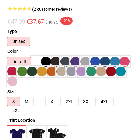
(2 customer reviews)
€47.09
€37.67
-20%
$40.95
Type
Unisex
Color
Default
Size
S
M
L
XL
2XL
3XL
4XL
5XL
Print Location