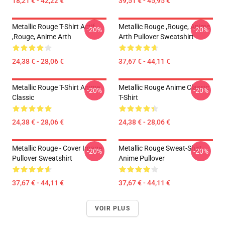
18,21 € - 42,22 €
39,51 € - 45,95 €
Metallic Rouge T-Shirt Actif
Metallic Rouge ,rouge, Anime
-20%
-20%
,rouge, Anime Arth
Arth Pullover Sweatshirt
24,38 € - 28,06 €
37,67 € - 44,11 €
Metallic Rouge T-Shirt Anime
Metallic Rouge Anime Classic
-20%
-20%
Classic
T-Shirt
24,38 € - 28,06 €
24,38 € - 28,06 €
Metallic Rouge - Cover Image
Metallic Rouge Sweat-Shirt
-20%
-20%
Pullover Sweatshirt
Anime Pullover
37,67 € - 44,11 €
37,67 € - 44,11 €
VOIR PLUS