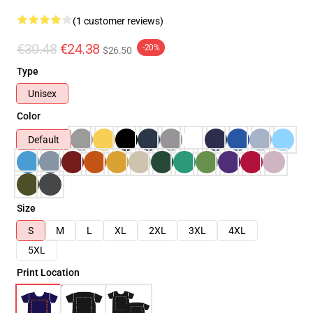
(1 customer reviews)
€30.48
€24.38
-20%
$26.50
Type
Unisex
Color
Default
Size
S
M
L
XL
2XL
3XL
4XL
5XL
Print Location