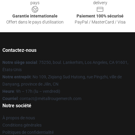
pays
delivery
Garantie internationale
Paiement 100% sécurisé
Offert dans le pays d'utilisation
PayPal / MasterCard / Visa
Contactez-nous
Notre siège social
: 75250, boul. Lankerhim, Los Angeles, CA 91601,
États-Unis
Notre entrepôt
: No 109, Ziqiang Sud Hutong, rue Pingzhi, ville de
Danyang, province de Jilin, CN
Heure
: 9h – 17h (lu – vendredi)
Courriel
: contact@métallrougemerch.com
Notre société
À propos de nous
Conditions générales
Politiques de confidentialité