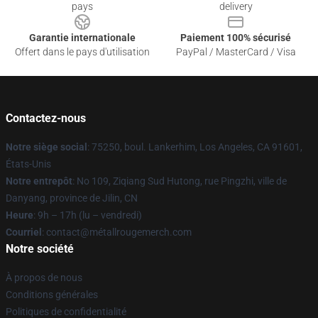
pays
delivery
Garantie internationale
Paiement 100% sécurisé
Offert dans le pays d'utilisation
PayPal / MasterCard / Visa
Contactez-nous
Notre siège social
: 75250, boul. Lankerhim, Los Angeles, CA 91601,
États-Unis
Notre entrepôt
: No 109, Ziqiang Sud Hutong, rue Pingzhi, ville de
Danyang, province de Jilin, CN
Heure
: 9h – 17h (lu – vendredi)
Courriel
: contact@métallrougemerch.com
Notre société
À propos de nous
Conditions générales
Politiques de confidentialité