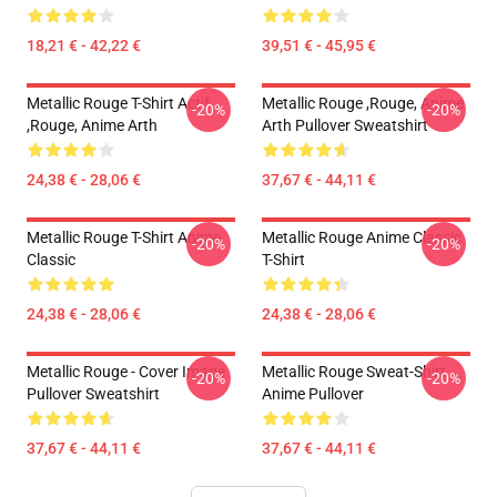
18,21 € - 42,22 €
39,51 € - 45,95 €
Metallic Rouge T-Shirt Actif
Metallic Rouge ,rouge, Anime
-20%
-20%
,rouge, Anime Arth
Arth Pullover Sweatshirt
24,38 € - 28,06 €
37,67 € - 44,11 €
Metallic Rouge T-Shirt Anime
Metallic Rouge Anime Classic
-20%
-20%
Classic
T-Shirt
24,38 € - 28,06 €
24,38 € - 28,06 €
Metallic Rouge - Cover Image
Metallic Rouge Sweat-Shirt
-20%
-20%
Pullover Sweatshirt
Anime Pullover
37,67 € - 44,11 €
37,67 € - 44,11 €