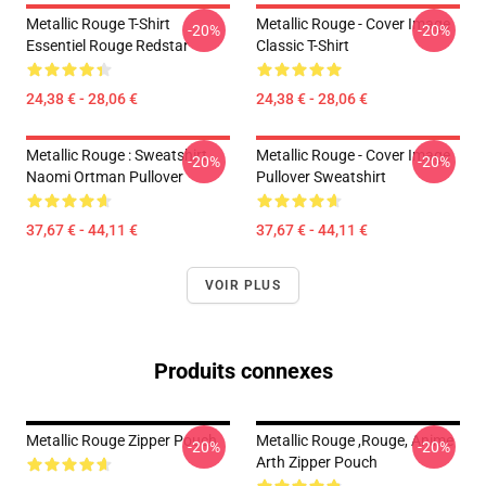
Metallic Rouge T-Shirt
Metallic Rouge - Cover Image
-20%
-20%
Essentiel Rouge Redstar
Classic T-Shirt
24,38 € - 28,06 €
24,38 € - 28,06 €
Metallic Rouge : Sweatshirt
Metallic Rouge - Cover Image
-20%
-20%
Naomi Ortman Pullover
Pullover Sweatshirt
37,67 € - 44,11 €
37,67 € - 44,11 €
VOIR PLUS
Produits connexes
Metallic Rouge Zipper Pouch
Metallic Rouge ,rouge, Anime
-20%
-20%
Arth Zipper Pouch