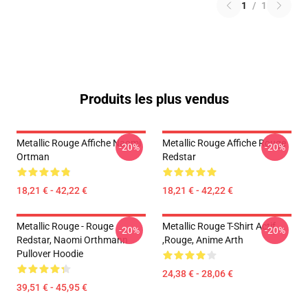
1
/
1
Produits les plus vendus
Metallic Rouge Affiche Naomi
Metallic Rouge Affiche Rouge
-20%
-20%
Ortman
Redstar
18,21 € - 42,22 €
18,21 € - 42,22 €
Metallic Rouge - Rouge
Metallic Rouge T-Shirt Actif
-20%
-20%
Redstar, Naomi Orthmann
,rouge, Anime Arth
Pullover Hoodie
24,38 € - 28,06 €
39,51 € - 45,95 €