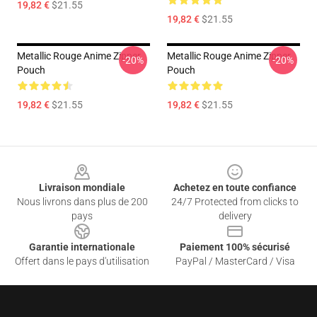
19,82 €
$21.55
19,82 €
$21.55
Metallic Rouge Anime Zipper
Metallic Rouge Anime Zipper
-20%
-20%
Pouch
Pouch
19,82 €
$21.55
19,82 €
$21.55
Footer
Livraison mondiale
Achetez en toute confiance
Nous livrons dans plus de 200
24/7 Protected from clicks to
pays
delivery
Garantie internationale
Paiement 100% sécurisé
Offert dans le pays d'utilisation
PayPal / MasterCard / Visa