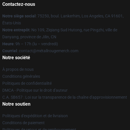
Contactez-nous
Notre siège social
: 75250, boul. Lankerhim, Los Angeles, CA 91601,
États-Unis
Notre entrepôt
: No 109, Ziqiang Sud Hutong, rue Pingzhi, ville de
Danyang, province de Jilin, CN
Heure
: 9h – 17h (lu – vendredi)
Courriel
: contact@métallrougemerch.com
Notre société
À propos de nous
Conditions générales
Politiques de confidentialité
DMCA - Politique sur le droit d'auteur
C.A. SB657 : Loi sur la transparence de la chaîne d'approvisionnement
Notre soutien
Politiques d'expédition et de livraison
Conditions de paiement
Politiques de retour et de remboursement