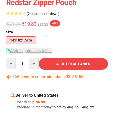
Redstar Zipper Pouch
(2 customer reviews)
€24.78
€19.83
-20%
$21.55
Size
14x18x1.5cm
Voir le guide des tailles
Quantity
AJOUTER AU PANIER
Cette vente se termine dans
03
:
38
:
55
Deliver to United States
Cost to ship:
$6.99
Standard - Order today to get by
Aug. 15 - Aug. 22