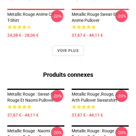
Metallic Rouge Anime Classic
Metallic Rouge Sweat-Shirt
-20%
-20%
T-Shirt
Anime Pullover
24,38 € - 28,06 €
37,67 € - 44,11 €
VOIR PLUS
Produits connexes
Metallic Rouge : Sweat-Shirt
Metallic Rouge ,rouge, Anime
-20%
-20%
Rouge Et Naomi Pullover
Arth Pullover Sweatshirt
37,67 € - 44,11 €
37,67 € - 44,11 €
Metallic Rouge : Naomi
Metallic Rouge : Rouge
-20%
-20%