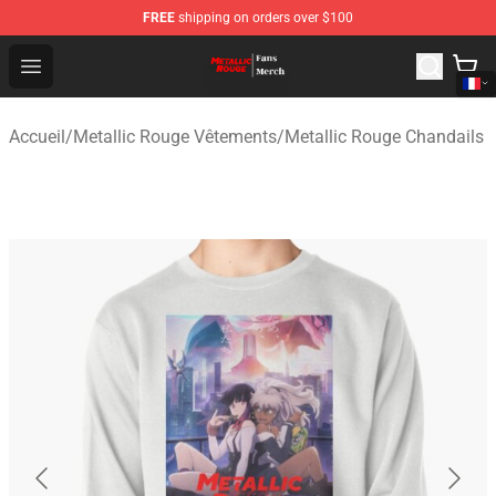
FREE
shipping on orders over $100
Metallic Rouge Store - Official Metallic Rouge Merchand
Open menu
Accueil
/
Metallic Rouge Vêtements
/
Metallic Rouge Chandails