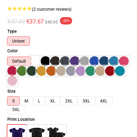
(2 customer reviews)
€47.09
€37.67
-20%
$40.95
Type
Unisex
Color
Default
Size
S
M
L
XL
2XL
3XL
4XL
5XL
Print Location