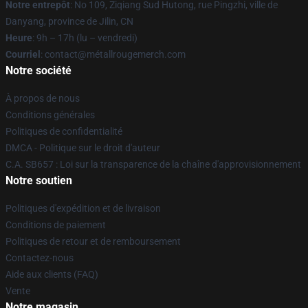
Notre entrepôt
: No 109, Ziqiang Sud Hutong, rue Pingzhi, ville de
Danyang, province de Jilin, CN
Heure
: 9h – 17h (lu – vendredi)
Courriel
: contact@métallrougemerch.com
Notre société
À propos de nous
Conditions générales
Politiques de confidentialité
DMCA - Politique sur le droit d'auteur
C.A. SB657 : Loi sur la transparence de la chaîne d'approvisionnement
Notre soutien
Politiques d'expédition et de livraison
Conditions de paiement
Politiques de retour et de remboursement
Contactez-nous
Aide aux clients (FAQ)
Vente
Notre magasin