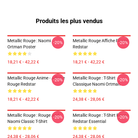
Produits les plus vendus
Metallic Rouge : Naomi
Metallic Rouge Affiche Rouge
-20%
-20%
Ortman Poster
Redstar
18,21 € - 42,22 €
18,21 € - 42,22 €
Metallic Rouge Anime - Affiche
Metallic Rouge : T-Shirt
-20%
-20%
Rouge Redstar
Classique Naomi Ortman
18,21 € - 42,22 €
24,38 € - 28,06 €
Metallic Rouge : Rouge And
Metallic Rouge : T-Shirt Rouge
-20%
-20%
Naomi Classic T-Shirt
Redstar Essential
24,38 € - 28,06 €
24,38 € - 28,06 €