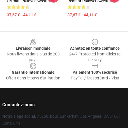
Ortman Pullover Sweatshirt
Redstar Pullover Sweatshirt
37,67 € - 44,11 €
37,67 € - 44,11 €
Footer
Livraison mondiale
Achetez en toute confiance
Nous livrons dans plus de 200
24/7 Protected from clicks to
pays
delivery
Garantie internationale
Paiement 100% sécurisé
Offert dans le pays d'utilisation
PayPal / MasterCard / Visa
Contactez-nous
Notre siège social
: 75250, boul. Lankerhim, Los Angeles, CA 91601,
États-Unis