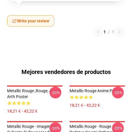
Write your review
1
/
1
Mejores vendedores de productos
Metallic Rouge ,rouge, Anime
Metallic Rouge Anime Poster
-20%
-20%
Arth Poster
18,21 € - 42,22 €
18,21 € - 42,22 €
Metallic Rouge - Imagen De
Metallic Rouge - Rouge
-20%
-20%