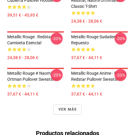
Cubierta Pullover Hoodie
Redstar, Naomi Orthmann
Classic T-Shirt
39,51 € - 45,95 €
24,38 € - 28,06 €
Metallic Rouge : Redstar Rojo
Metallic Rouge Sudadera De
-20%
-20%
Camiseta Esencial
Repuesto
24,38 € - 28,06 €
37,67 € - 44,11 €
Metallic Rouge # Naomi
Metallic Rouge Anime - Rouge
-20%
-20%
Ortman Pullover Sweatshirt
Redstar Pullover Sweatshirt
37,67 € - 44,11 €
37,67 € - 44,11 €
VER MÁS
Productos relacionados