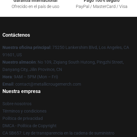
Garantía internacional
Pago 100% seguro
Ofrecido en el país de uso
PayPal / MasterCard / Visa
Contáctenos
Nuestra oficina principal
: 75250 Lankershim Blvd, Los Angeles, CA
91601, US
Nuestro almacén
: No 109, Ziqiang South Hutong, Pingzhi Street,
Danyang City, Jilin Province, CN
Hora
: 9AM – 5PM (Mon – Fri)
Email
: contact@metallicrougemerch.com
Nuestra empresa
Sobre nosotros
Términos y condiciones
Política de privacidad
DMCA - Política de Copyright
CA SB657: Ley de transparencia en la cadena de suministro