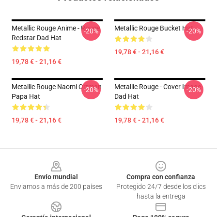
Metallic Rouge Anime - Rouge
Metallic Rouge Bucket Hat
-20%
-20%
Redstar Dad Hat
19,78 € - 21,16 €
19,78 € - 21,16 €
Metallic Rouge Naomi Ortman
Metallic Rouge - Cover Image
-20%
-20%
Papa Hat
Dad Hat
19,78 € - 21,16 €
19,78 € - 21,16 €
Footer
Envío mundial
Compra con confianza
Enviamos a más de 200 países
Protegido 24/7 desde los clics
hasta la entrega