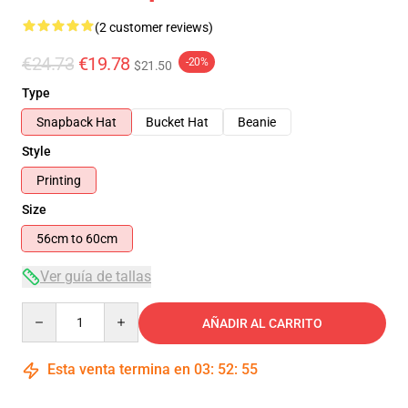
(2 customer reviews)
€24.73
€19.78
-20%
$21.50
Type
Snapback Hat
Bucket Hat
Beanie
Style
Printing
Size
56cm to 60cm
Ver guía de tallas
Quantity
AÑADIR AL CARRITO
Esta venta termina en
03
:
52
:
54