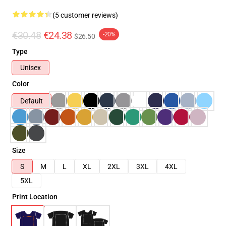
(5 customer reviews)
€30.48
€24.38
-20%
$26.50
Type
Unisex
Color
Default
Size
S
M
L
XL
2XL
3XL
4XL
5XL
Print Location