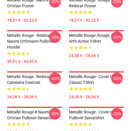
Metallic Rouge : Naomi
Metallic Rouge : Rouge
-20%
-20%
Ortman Poster
Redstar Poster
18,21 € - 42,22 €
18,21 € - 42,22 €
Metallic Rouge - Redstar Rojo,
Metallic Rouge ,rouge, Anime
-20%
-20%
Naomi Orthmann Pullover
Arth Active T-Shirt
Hoodie
24,38 € - 28,06 €
39,51 € - 45,95 €
Metallic Rouge : Redstar Rojo
Metallic Rouge - Cover Image
-20%
-20%
Camiseta Esencial
Classic T-Shirt
24,38 € - 28,06 €
24,38 € - 28,06 €
Metallic Rouge # Naomi
Metallic Rouge - Cover Image
-20%
-20%
Ortman Pullover Sweatshirt
Pullover Sweatshirt