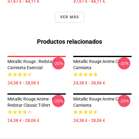
37,67 € - 44,11 €
37,67 € - 44,11 €
VER MÁS
Productos relacionados
Metallic Rouge : Redstar Rojo
Metallic Rouge Anime Classic
-20%
-20%
Camiseta Esencial
Camiseta
24,38 € - 28,06 €
24,38 € - 28,06 €
Metallic Rouge Anime - Rouge
Metallic Rouge Anime Classic
-20%
-20%
Redstar Classic T-Shirt
Camiseta
24,38 € - 28,06 €
24,38 € - 28,06 €