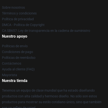
Sobre nosotros
Términos y condiciones
Política de privacidad
DMCA - Política de Copyright
CA SB657: Ley de transparencia en la cadena de suministro
Nuestro apoyo
Políticas de envío
Condiciones de pago
Políticas de reembolso
Contáctenos
Ayuda al cliente (FAQ)
Mayorista
Nuestra tienda
Tenemos un equipo de clase mundial que ha estado diseñando
productos con alta calidad y hermoso diseño. No sólo son estos
productos para mostrar su estilo cotidiano único, sino que también
son un reflejo de usted.