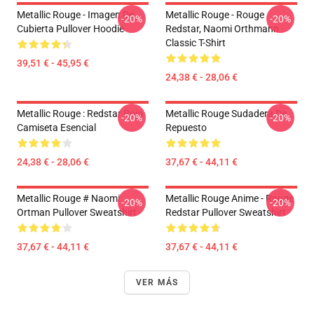
Metallic Rouge - Imagen De
Metallic Rouge - Rouge
-20%
-20%
Cubierta Pullover Hoodie
Redstar, Naomi Orthmann
Classic T-Shirt
39,51 € - 45,95 €
24,38 € - 28,06 €
Metallic Rouge : Redstar Rojo
Metallic Rouge Sudadera De
-20%
-20%
Camiseta Esencial
Repuesto
24,38 € - 28,06 €
37,67 € - 44,11 €
Metallic Rouge # Naomi
Metallic Rouge Anime - Rouge
-20%
-20%
Ortman Pullover Sweatshirt
Redstar Pullover Sweatshirt
37,67 € - 44,11 €
37,67 € - 44,11 €
VER MÁS