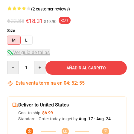
(2 customer reviews)
€22.88
€18.31
-20%
$19.90
Size
M
L
Ver guía de tallas
Quantity
AÑADIR AL CARRITO
Esta venta termina en
04
:
52
:
54
Deliver to United States
Cost to ship:
$6.99
Standard - Order today to get by
Aug. 17 - Aug. 24