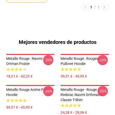
1
/
1
Mejores vendedores de productos
Metallic Rouge : Naomi
Metallic Rouge : Rougestar
-20%
-20%
Ortman Poster
Pullover Hoodie
18,21 € - 42,22 €
39,51 € - 45,95 €
Metallic Rouge Anime Pullover
Metallic Rouge - Rouge
-20%
-20%
Hoodie
Redstar, Naomi Orthmann
Classic T-Shirt
39,51 € - 45,95 €
24,38 € - 28,06 €