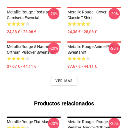
Metallic Rouge : Redstar Rojo
Metallic Rouge - Cover Image
-20%
-20%
Camiseta Esencial
Classic T-Shirt
24,38 € - 28,06 €
24,38 € - 28,06 €
Metallic Rouge # Naomi
Metallic Rouge Anime Pullover
-20%
-20%
Ortman Pullover Sweatshirt
Sweatshirt
37,67 € - 44,11 €
37,67 € - 44,11 €
VER MÁS
Productos relacionados
Metallic Rouge Flat Mask
Metallic Rouge - Rouge
-20%
-20%
Redstar, Naomi Orthmann