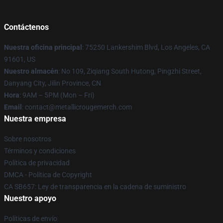
Contáctenos
Nuestra oficina principal
: 75250 Lankershim Blvd, Los Angeles, CA
91601, US
Nuestro almacén
: No 109, Ziqiang South Hutong, Pingzhi Street,
Danyang City, Jilin Province, CN
Hora
: 9AM – 5PM (Mon – Fri)
Email
: contact@metallicrougemerch.com
Nuestra empresa
Sobre nosotros
Términos y condiciones
Política de privacidad
DMCA - Política de Copyright
CA SB657: Ley de transparencia en la cadena de suministro
Nuestro apoyo
Políticas de envío